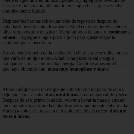
Vierta el agua tibia en un tazón pequeño y agregue la levadura de
cerveza. Con la mano, ablandarlo en el agua hasta que se vuelva
completamente líquido.
Disponer las harinas sobre una tabla de repostería después de
haberlas tamizado cuidadosamente. En el centro verter el aceite de
oliva virgen extra y el azúcar. Vierta un poco de agua y
comience a
amasar
. Agregue el agua poco a poco para ajustar mejor la
cantidad que se necesitará.
Esto depende mucho de la calidad de la harina que se utilice por lo
que varía de un tipo a otro. Añadir una pizca de sal y seguir
trabajando la masa con mucha energía. Continúe amasando hasta
que haya obtenido una
masa muy homogénea y suave.
Ahora colóquelo en un recipiente cubierto con un paño de lana y
deje que la masa suba
durante 4 horas
en un lugar cálido y seco.
Después de este primer leudado, volver a llevar la masa y amasar
unos minutos más sobre la tabla de amasar ligeramente enharinada.
Vuelva a colocar la masa en el recipiente y déjela crecer
durante
otras 6 horas.