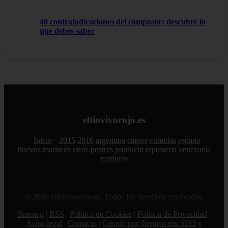
40 contraindicaciones del composor: descubre lo
que debes saber
eltiovivorojo.es
Inicio
2015
2016
argentina
carnes
comidas
espana
huevos
mariscos
otros
postres
producto
reposteria
venezuela
verduras
© 2026 eltiovivorojo.es. Todos los derechos reservados.
Sitemap
|
RSS
|
Política de Cookies
|
Política de Privacidad
|
Aviso legal
|
Contacto
|
Creado por 0lemiswebs SEO y