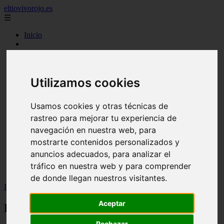
eltiovivorojo.es
☰
Inicio
2015
2016
argentina
Utilizamos cookies
carnes
comidas
espana
Usamos cookies y otras técnicas de
huevos
mariscos
rastreo para mejorar tu experiencia de
otros
navegación en nuestra web, para
postres
mostrarte contenidos personalizados y
producto
reposteria
anuncios adecuados, para analizar el
venezuela
tráfico en nuestra web y para comprender
verduras
de donde llegan nuestros visitantes.
Inicio
>
recetas
>
Pan de maíz sin gluten: la receta
Aceptar
Pan de maíz sin gluten: la receta
Rechazar