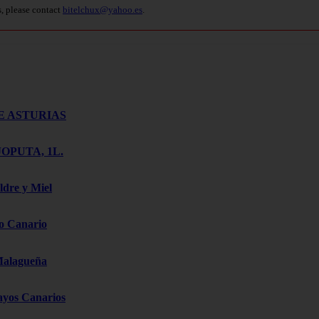
s, please contact
bitelchux@yahoo.es
.
E ASTURIAS
OPUTA, 1L.
ldre y Miel
o Canario
Malagueña
ayos Canarios