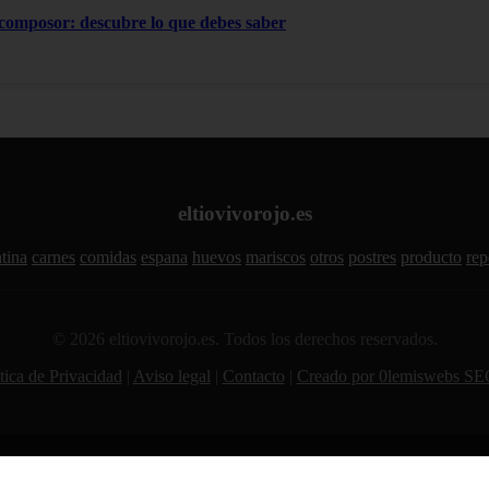
 composor: descubre lo que debes saber
eltiovivorojo.es
tina
carnes
comidas
espana
huevos
mariscos
otros
postres
producto
rep
© 2026 eltiovivorojo.es. Todos los derechos reservados.
tica de Privacidad
|
Aviso legal
|
Contacto
|
Creado por 0lemiswebs SE