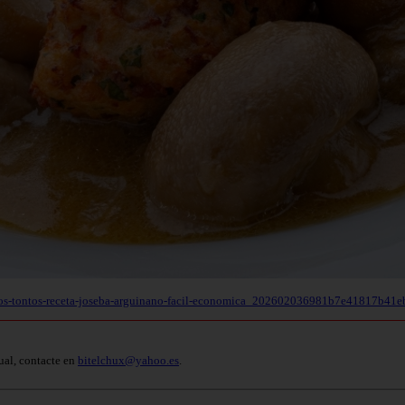
vos-tontos-receta-joseba-arguinano-facil-economica_202602036981b7e41817b41e
ual, contacte en
bitelchux@yahoo.es
.