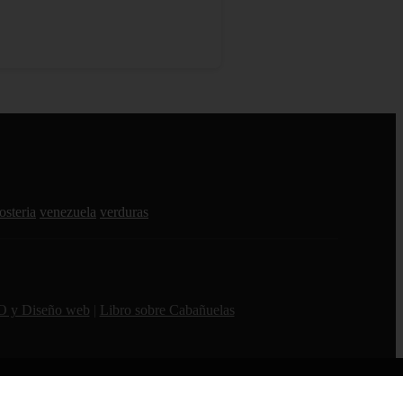
osteria
venezuela
verduras
O y Diseño web
|
Libro sobre Cabañuelas