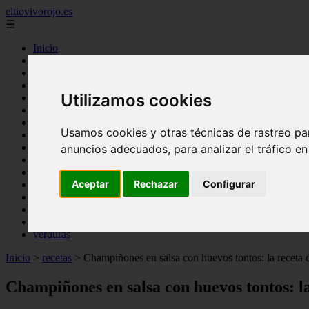
eltiovivorojo.es
☰
Inicio
2015
2016
Utilizamos cookies
argentina
carnes
comidas
Usamos cookies y otras técnicas de rastreo pa
espana
huevos
anuncios adecuados, para analizar el tráfico e
mariscos
otros
Aceptar
Rechazar
Configurar
postres
producto
reposteria
venezuela
verduras
Inicio
>
recetas
>
Champiñones en salsa con huevos tontos: la receta 
Champiñones en salsa con huevos tontos: l