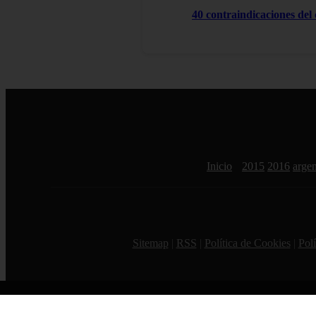
40 contraindicaciones del
Inicio
2015
2016
argen
Sitemap
|
RSS
|
Política de Cookies
|
Polí