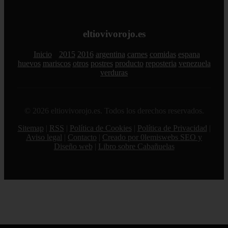
eltiovivorojo.es
Inicio
2015
2016
argentina
carnes
comidas
espana
huevos
mariscos
otros
postres
producto
reposteria
venezuela
verduras
© 2026 eltiovivorojo.es. Todos los derechos reservados.
Sitemap
|
RSS
|
Política de Cookies
|
Política de Privacidad
|
Aviso legal
|
Contacto
|
Creado por 0lemiswebs SEO y
Diseño web
|
Libro sobre Cabañuelas