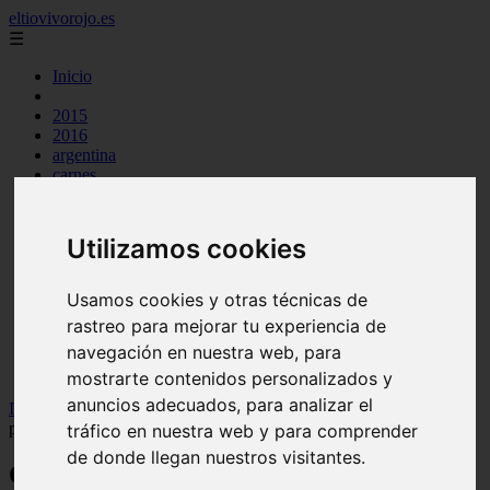
eltiovivorojo.es
☰
Inicio
2015
2016
argentina
carnes
comidas
espana
huevos
Utilizamos cookies
mariscos
otros
postres
Usamos cookies y otras técnicas de
producto
rastreo para mejorar tu experiencia de
reposteria
navegación en nuestra web, para
venezuela
verduras
mostrarte contenidos personalizados y
anuncios adecuados, para analizar el
Inicio
>
recetas
>
Opiniones ansiomed noche: conoce los beneficios
para tu salud.
tráfico en nuestra web y para comprender
de donde llegan nuestros visitantes.
Opiniones ansiomed noche: conoce los