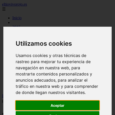
eltiovivorojo.es
☰
Inicio
2015
2016
argentina
carnes
Utilizamos cookies
comidas
espana
huevos
Usamos cookies y otras técnicas de
mariscos
rastreo para mejorar tu experiencia de
otros
navegación en nuestra web, para
postres
producto
mostrarte contenidos personalizados y
reposteria
anuncios adecuados, para analizar el
venezuela
tráfico en nuestra web y para comprender
verduras
de donde llegan nuestros visitantes.
Inicio
>
recetas
>
¿Coca Cola contiene gluten? ¿Puede ser bebido
por celíacos?
Aceptar
¿Coca Cola contiene gluten? ¿Puede ser