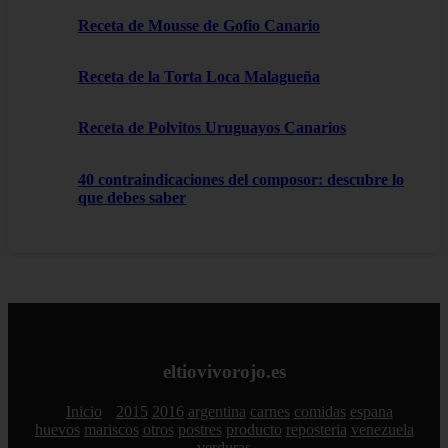
Receta de Mousse de Gofio Canario
Receta de la Torta Loca Malagueña
Receta de Polvitos Uruguayos Canarios
40 contraindicaciones del composor: descubre lo
que debes saber
eltiovivorojo.es
Inicio
2015
2016
argentina
carnes
comidas
espana
huevos
mariscos
otros
postres
producto
reposteria
venezuela
verduras