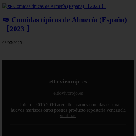
🥑 Comidas típicas de Almería (España)
【2023 】
08/05/2025
eltiovivorojo.es
eltiovivorojo.es
Inicio
2015
2016
argentina
carnes
comidas
espana
huevos
mariscos
otros
postres
producto
reposteria
venezuela
verduras