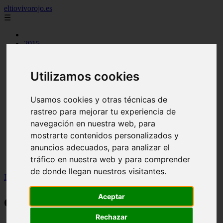
eltiovivorojo.es
☰
2015
2016
argentina
carnes
Utilizamos cookies
comidas
espana
huevos
Usamos cookies y otras técnicas de
mariscos
rastreo para mejorar tu experiencia de
otros
navegación en nuestra web, para
postres
producto
mostrarte contenidos personalizados y
reposteria
anuncios adecuados, para analizar el
venezuela
tráfico en nuestra web y para comprender
verduras
de donde llegan nuestros visitantes.
Inicio
>
espana
Aceptar
espana
Rechazar