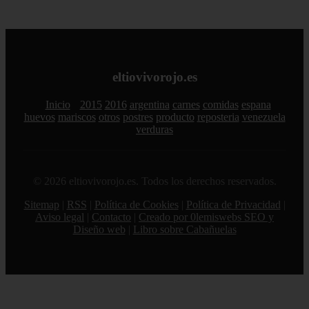
eltiovivorojo.es
Inicio
2015
2016
argentina
carnes
comidas
espana
huevos
mariscos
otros
postres
producto
reposteria
venezuela
verduras
© 2026 eltiovivorojo.es. Todos los derechos reservados.
Sitemap
|
RSS
|
Política de Cookies
|
Política de Privacidad
|
Aviso legal
|
Contacto
|
Creado por 0lemiswebs SEO y
Diseño web
|
Libro sobre Cabañuelas