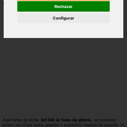
📅 20/05/2025
Rechazar
Configurar
Aquí tienes la receta
del bife de lomo sin gluten,
un excelente
postre con el que todos, grandes y pequeños, estamos de acuerdo. Si