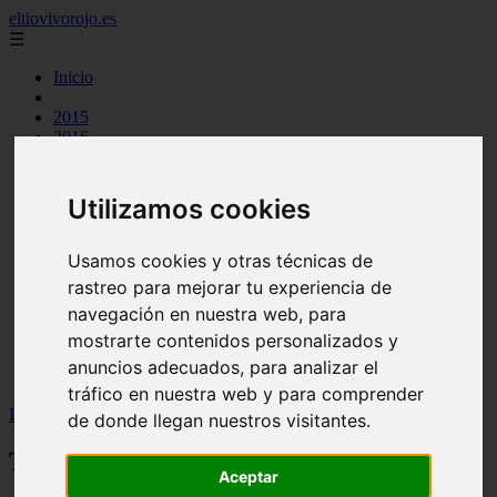
eltiovivorojo.es
☰
Inicio
2015
2016
argentina
carnes
comidas
Utilizamos cookies
espana
huevos
mariscos
Usamos cookies y otras técnicas de
otros
rastreo para mejorar tu experiencia de
postres
navegación en nuestra web, para
producto
reposteria
mostrarte contenidos personalizados y
venezuela
anuncios adecuados, para analizar el
verduras
tráfico en nuestra web y para comprender
Inicio
>
recetas
>
Tarta de frutas sin gluten: la receta
de donde llegan nuestros visitantes.
Tarta de frutas sin gluten: la receta
Aceptar