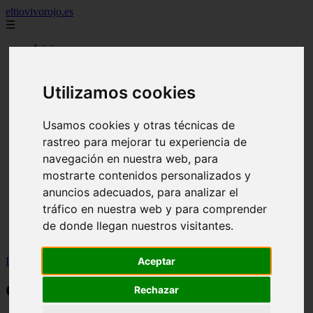
eltiovivorojo.es
☰
Inicio
2015
2016
Utilizamos cookies
argentina
carnes
comidas
Usamos cookies y otras técnicas de
espana
rastreo para mejorar tu experiencia de
huevos
navegación en nuestra web, para
mariscos
otros
mostrarte contenidos personalizados y
postres
anuncios adecuados, para analizar el
producto
tráfico en nuestra web y para comprender
reposteria
venezuela
de donde llegan nuestros visitantes.
verduras
Inicio
>
recetas
>
Como hacer Majado de ajo y perejil
Aceptar
Como hacer Majado de ajo y perejil
Rechazar