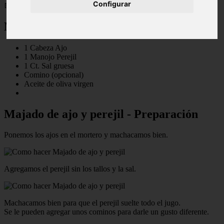
Configurar
📅 15/05/2025
Majado de ajo y perejil - ingredientes
1 Cabeza Ajo
1 Manojo Perejil
1 Ct. Sal gruesa
Comino (opcional)
Aceite de oliva virgen
Majado de ajo y perejil - Preparación
Ponemos los ajos en el mortero y machacamos bien.
Agregamos el perejil sin los tallos y la sal.
Machacamos bien para que el perejil suelte todo el jugo.
Se le pueden agregar unos cominos para darle un gusto diferente.