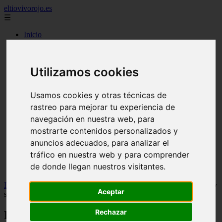
eltiovivorojo.es
☰
Inicio
2015
2016
Utilizamos cookies
argentina
carnes
comidas
Usamos cookies y otras técnicas de
espana
huevos
rastreo para mejorar tu experiencia de
mariscos
navegación en nuestra web, para
otros
mostrarte contenidos personalizados y
postres
producto
anuncios adecuados, para analizar el
reposteria
tráfico en nuestra web y para comprender
venezuela
de donde llegan nuestros visitantes.
verduras
Inicio
>
recetas
>
Presa de cerdo con soja y patata rota, receta fácil y
Aceptar
sabrosa de Arguiñano
Rechazar
Presa de cerdo con soja y patata rota,