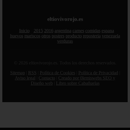
eltiovivorojo.es
Inicio
2015
2016
argentina
carnes
comidas
espana
huevos
mariscos
otros
postres
producto
reposteria
venezuela
verduras
© 2026 eltiovivorojo.es. Todos los derechos reservados.
Sitemap
|
RSS
|
Política de Cookies
|
Política de Privacidad
|
Aviso legal
|
Contacto
|
Creado por 0lemiswebs SEO y
Diseño web
|
Libro sobre Cabañuelas