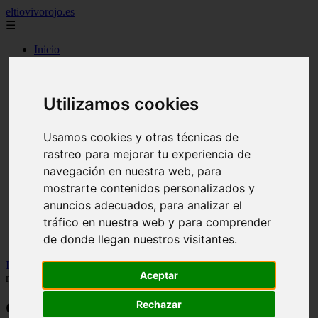
eltiovivorojo.es
☰
Inicio
2015
2016
Utilizamos cookies
argentina
carnes
comidas
Usamos cookies y otras técnicas de
espana
huevos
rastreo para mejorar tu experiencia de
mariscos
navegación en nuestra web, para
otros
mostrarte contenidos personalizados y
postres
producto
anuncios adecuados, para analizar el
reposteria
tráfico en nuestra web y para comprender
venezuela
de donde llegan nuestros visitantes.
verduras
Inicio
>
recetas
>
Como hacer Lomo de cerdo asado en el
Aceptar
microondas
Rechazar
Como hacer Lomo de cerdo asado en el