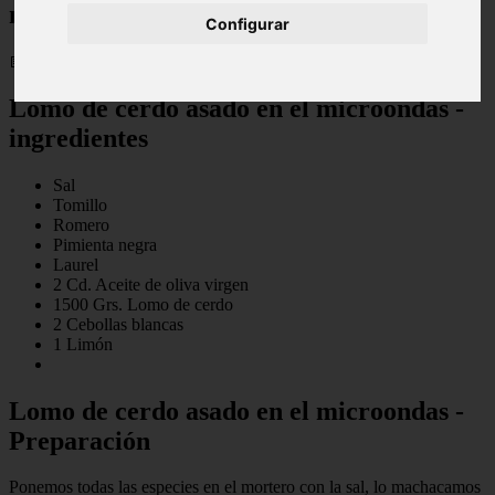
microondas
Configurar
📅 16/05/2025
Lomo de cerdo asado en el microondas -
ingredientes
Sal
Tomillo
Romero
Pimienta negra
Laurel
2 Cd. Aceite de oliva virgen
1500 Grs. Lomo de cerdo
2 Cebollas blancas
1 Limón
Lomo de cerdo asado en el microondas -
Preparación
Ponemos todas las especies en el mortero con la sal, lo machacamos