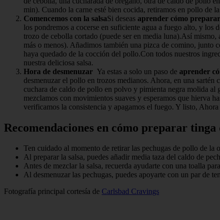
de cebolla, una cucharada de orégano, otra de caldo de pollo e
min). Cuando la carne esté bien cocida, retiramos en pollo de l
Comencemos con la salsa
Si deseas
aprender cómo preparar 
los pondremos a cocerse en suficiente agua a fuego alto, y los 
trozo de cebolla cortado (puede ser en media luna).Así mismo, 
más o menos). Añadimos también una pizca de comino, junto con
haya quedado de la cocción del pollo.Con todos nuestros ingredie
nuestra deliciosa salsa.
Hora de desmenuzar
Ya estas a solo un paso de
aprender có
desmenuzar el pollo en trozos medianos. Ahora, en una sartén co
cuchara de caldo de pollo en polvo y pimienta negra molida al 
mezclamos con movimientos suaves y esperamos que hierva hasta
verificamos la consistencia y apagamos el fuego. Y listo, Ahor
Recomendaciones en cómo preparar tinga d
Ten cuidado al momento de retirar las pechugas de pollo de la oll
Al preparar la salsa, puedes añadir media taza del caldo de pech
Antes de mezclar la salsa, recuerda ayudarte con una toalla par
Al desmenuzar las pechugas, puedes apoyarte con un par de tene
Fotografía principal cortesía de
Carlsbad Cravings