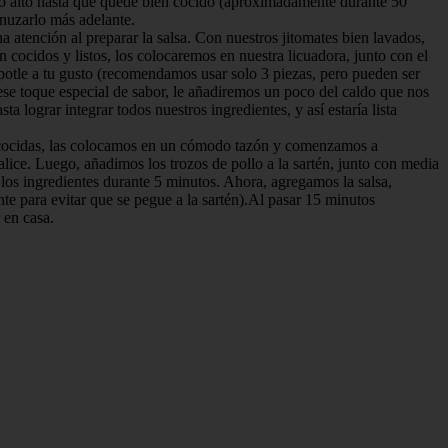
ego alto hasta que quede bien cocido (aproximadamente durante 50
enuzarlo más adelante.
 atención al preparar la salsa. Con nuestros jitomates bien lavados,
cocidos y listos, los colocaremos en nuestra licuadora, junto con el
potle a tu gusto (recomendamos usar solo 3 piezas, pero pueden ser
e toque especial de sabor, le añadiremos un poco del caldo que nos
 lograr integrar todos nuestros ingredientes, y así estaría lista
 cocidas, las colocamos en un cómodo tazón y comenzamos a
lice. Luego, añadimos los trozos de pollo a la sartén, junto con media
los ingredientes durante 5 minutos. Ahora, agregamos la salsa,
 para evitar que se pegue a la sartén).Al pasar 15 minutos
 en casa.