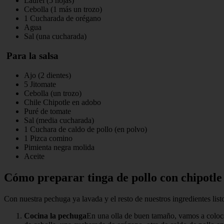
Laurel (5 hojas)
Cebolla (1 más un trozo)
1 Cucharada de orégano
Agua
Sal (una cucharada)
Para la salsa
Ajo (2 dientes)
5 Jitomate
Cebolla (un trozo)
Chile Chipotle en adobo
Puré de tomate
Sal (media cucharada)
1 Cuchara de caldo de pollo (en polvo)
1 Pizca comino
Pimienta negra molida
Aceite
Cómo preparar tinga de pollo con chipotle
Con nuestra pechuga ya lavada y el resto de nuestros ingredientes list
Cocina la pechuga
En una olla de buen tamaño, vamos a colocar