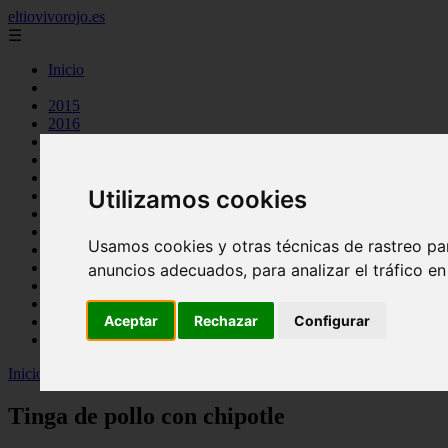
eltiovivorojo.es
☰
Inicio
2015
2016
argentina
carnes
comidas
Utilizamos cookies
espana
huevos
mariscos
Usamos cookies y otras técnicas de rastreo pa
otros
postres
anuncios adecuados, para analizar el tráfico e
producto
reposteria
Aceptar
Rechazar
Configurar
venezuela
verduras
Inicio
>
recetas
>
Tinga de pollo con chipotle
Tinga de pollo con chipotle