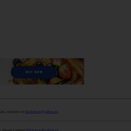
ual, contacte en
bitelchux@yahoo.es
.
s, please contact
bitelchux@yahoo.es
.