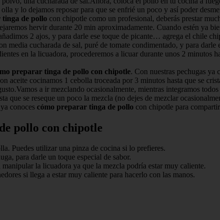
n polvo, una cucharada de sal.Ahora, coloca el pollo en tu cocina a fu
a olla y lo dejamos reposar para que se enfrié un poco y así poder desm
tinga de pollo
con chipotle como un profesional, deberás prestar mucha
dejaremos hervir durante 20 min aproximadamente. Cuando estén ya bien 
añadimos 2 ajos, y para darle ese toque de picante… agrega el chile chi
 media cucharada de sal, puré de tomate condimentado, y para darle es
ntes en la licuadora, procederemos a licuar durante unos 2 minutos hasta
mo preparar tinga de pollo con chipotle
. Con nuestras pechugas ya
n aceite cocinamos 1 cebolla troceada por 3 minutos hasta que se crista
gusto.Vamos a ir mezclando ocasionalmente, mientras integramos todos 
 que se reseque un poco la mezcla (no dejes de mezclar ocasionalmente
a ya conoces
cómo preparar tinga de pollo
con chipotle para compartir
e pollo con chipotle
a. Puedes utilizar una pinza de cocina si lo prefieres.
uga, para darle un toque especial de sabor.
a manipular la licuadora ya que la mezcla podría estar muy caliente.
dores si llega a estar muy caliente para hacerlo con las manos.