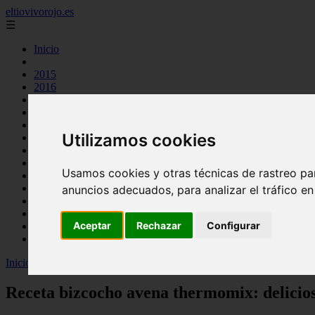
eltiovivorojo.es
☰
Inicio
2015
2016
argentina
carnes
comidas
Utilizamos cookies
espana
huevos
mariscos
Usamos cookies y otras técnicas de rastreo pa
otros
postres
anuncios adecuados, para analizar el tráfico e
producto
reposteria
Aceptar
Rechazar
Configurar
venezuela
verduras
Inicio
>
recetas
>
Receta bizcocho avena thermomix: delicioso y fácil
Receta bizcocho avena thermomix: delicioso