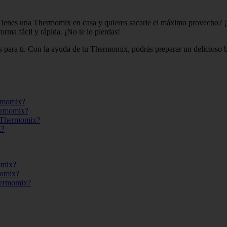
ienes una Thermomix en casa y quieres sacarle el máximo provecho? ¡Te
ma fácil y rápida. ¡No te lo pierdas!
 es para ti. Con la ayuda de tu Thermomix, podrás preparar un delicios
ermomix?
hermomix?
n Thermomix?
x?
omix?
momix?
hermomix?