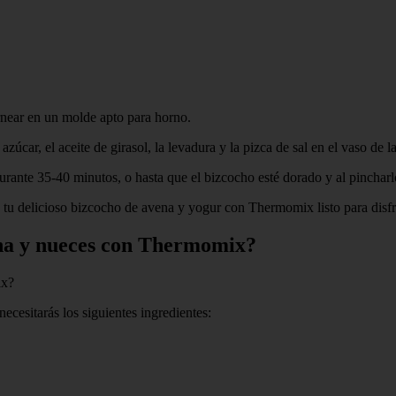
rnear en un molde apto para horno.
 azúcar, el aceite de girasol, la levadura y la pizca de sal en el vaso 
ante 35-40 minutos, o hasta que el bizcocho esté dorado y al pincharlo 
 tu delicioso bizcocho de avena y yogur con Thermomix listo para disfr
ena y nueces con Thermomix?
ix?
cesitarás los siguientes ingredientes: