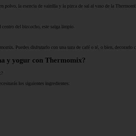
a en polvo, la esencia de vainilla y la pizca de sal al vaso de la Therm
 centro del bizcocho, este salga limpio.
momix. Puedes disfrutarlo con una taza de café o té, o bien, decorarlo 
ena y yogur con Thermomix?
x?
sitarás los siguientes ingredientes: