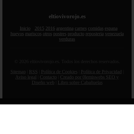
eltiovivorojo.es
Inicio
2015
2016
argentina
carnes
comidas
espana
huevos
mariscos
otros
postres
producto
reposteria
venezuela
verduras
© 2026 eltiovivorojo.es. Todos los derechos reservados.
Sitemap
|
RSS
|
Política de Cookies
|
Política de Privacidad
|
Aviso legal
|
Contacto
|
Creado por 0lemiswebs SEO y
Diseño web
|
Libro sobre Cabañuelas