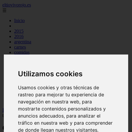
eltiovivorojo.es
☰
Inicio
2015
2016
argentina
carnes
comidas
espana
huevos
mariscos
Utilizamos cookies
otros
postres
producto
Usamos cookies y otras técnicas de
reposteria
rastreo para mejorar tu experiencia de
venezuela
verduras
navegación en nuestra web, para
mostrarte contenidos personalizados y
Inicio
>
recetas
>
Cocinar crema de calabacín y zanahorias con
thermomix
anuncios adecuados, para analizar el
tráfico en nuestra web y para comprender
Cocinar crema de calabacín y zanahorias
de donde llegan nuestros visitantes.