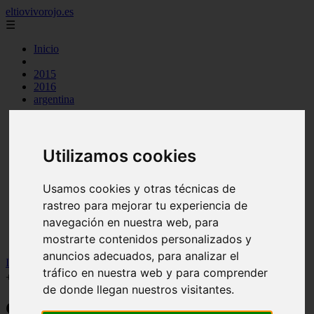
eltiovivorojo.es
☰
Inicio
2015
2016
argentina
carnes
comidas
espana
huevos
Utilizamos cookies
mariscos
otros
postres
Usamos cookies y otras técnicas de
producto
rastreo para mejorar tu experiencia de
reposteria
navegación en nuestra web, para
venezuela
verduras
mostrarte contenidos personalizados y
anuncios adecuados, para analizar el
Inicio
>
recetas
>
Comida típica del estado Bolívar (Venezuela) 【
tráfico en nuestra web y para comprender
+5 Recetas 】
de donde llegan nuestros visitantes.
Comida típica del estado Bolívar