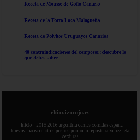
Receta de Mousse de Gofio Canario
Receta de la Torta Loca Malagueña
Receta de Polvitos Uruguayos Canarios
40 contraindicaciones del composor: descubre lo
que debes saber
eltiovivorojo.es
Inicio
2015
2016
argentina
carnes
comidas
espana
huevos
mariscos
otros
postres
producto
reposteria
venezuela
verduras