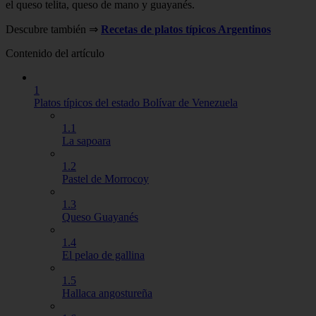
el queso telita, queso de mano y guayanés.
Descubre también ⇒
Recetas de platos típicos Argentinos
Contenido del artículo
1
Platos típicos del estado Bolívar de Venezuela
1.1
La sapoara
1.2
Pastel de Morrocoy
1.3
Queso Guayanés
1.4
El pelao de gallina
1.5
Hallaca angostureña