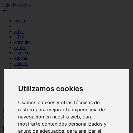
eltiovivorojo.es
☰
Inicio
2015
2016
argentina
carnes
comidas
espana
huevos
mariscos
otros
postres
producto
Utilizamos cookies
reposteria
venezuela
verduras
Usamos cookies y otras técnicas de
rastreo para mejorar tu experiencia de
Inicio
>
recetas
>
Receta de muslos de pollo al horno karlos
navegación en nuestra web, para
arguiñano
mostrarte contenidos personalizados y
Receta de muslos de pollo al horno karlos
anuncios adecuados, para analizar el