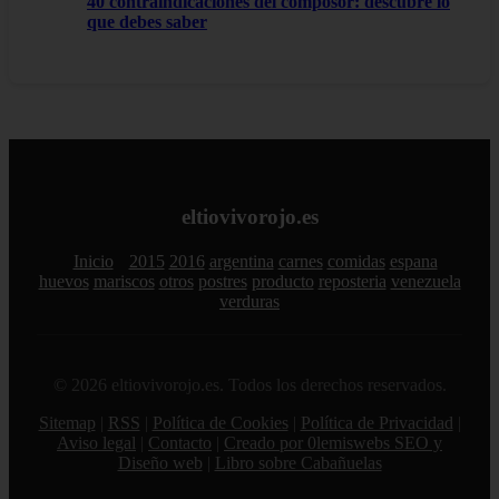
40 contraindicaciones del composor: descubre lo
que debes saber
eltiovivorojo.es
Inicio
2015
2016
argentina
carnes
comidas
espana
huevos
mariscos
otros
postres
producto
reposteria
venezuela
verduras
© 2026 eltiovivorojo.es. Todos los derechos reservados.
Sitemap
|
RSS
|
Política de Cookies
|
Política de Privacidad
|
Aviso legal
|
Contacto
|
Creado por 0lemiswebs SEO y
Diseño web
|
Libro sobre Cabañuelas