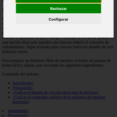
Rechazar
📅 12/05/2025
Si estás buscando una receta sencilla y deliciosa para preparar filetes
Configurar
de merluza al horno sin patatas, has llegado al lugar indicado. En
este artículo, te presentamos una receta fácil de seguir que no
requiere muchos ingredientes y que te permitirá disfrutar de un plato
sabroso y saludable en poco tiempo. Además, al no llevar patatas, es
una opción ideal para aquellos que buscan reducir el consumo de
carbohidratos. Sigue leyendo para conocer todos los detalles de esta
deliciosa receta.
Para preparar un delicioso filete de merluza al horno sin patatas de
forma fácil y rápida, solo necesitas los siguientes ingredientes:
Contenido del artículo
Ingredientes:
Preparación:
¿Cuál es el tiempo de cocción ideal para la merluza?
¿Cuál es el contenido calórico de la milanesa de merluza
horneada?
Ingredientes:
Preparación: