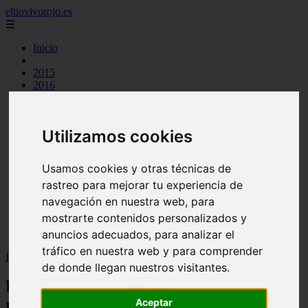
eltiovivorojo.es
☰
Inicio
2015
2016
argentina
carnes
comidas
Utilizamos cookies
espana
huevos
mariscos
Usamos cookies y otras técnicas de
otros
rastreo para mejorar tu experiencia de
postres
producto
navegación en nuestra web, para
reposteria
mostrarte contenidos personalizados y
venezuela
anuncios adecuados, para analizar el
verduras
tráfico en nuestra web y para comprender
Inicio
>
recetas
>
Filete merluza al horno sin patatas | receta fácil
de donde llegan nuestros visitantes.
Filete merluza al horno sin patatas |
receta fácil
Aceptar