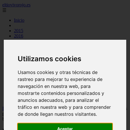
eltiovivorojo.es
☰
Inicio
2015
2016
argentina
carnes
comidas
espana
Utilizamos cookies
huevos
mariscos
Usamos cookies y otras técnicas de
otros
postres
rastreo para mejorar tu experiencia de
producto
navegación en nuestra web, para
reposteria
mostrarte contenidos personalizados y
venezuela
verduras
anuncios adecuados, para analizar el
tráfico en nuestra web y para comprender
Inicio
>
recetas
>
Dra. Gabrielle Lyon, experta en nutrición: “Si eres
de donde llegan nuestros visitantes.
principiante, empieza con máquinas: te ayudarán a construir una
base sólida antes de pasar a las pesas libres y evitar ...
Aceptar