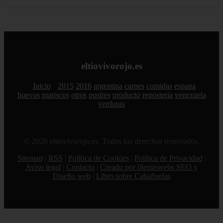
eltiovivorojo.es
Inicio
2015
2016
argentina
carnes
comidas
espana
huevos
mariscos
otros
postres
producto
reposteria
venezuela
verduras
© 2026 eltiovivorojo.es. Todos los derechos reservados.
Sitemap
|
RSS
|
Política de Cookies
|
Política de Privacidad
|
Aviso legal
|
Contacto
|
Creado por 0lemiswebs SEO y
Diseño web
|
Libro sobre Cabañuelas