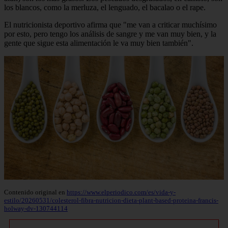
los blancos, como la merluza, el lenguado, el bacalao o el rape.
El nutricionista deportivo afirma que "me van a criticar muchísimo
por esto, pero tengo los análisis de sangre y me van muy bien, y la
gente que sigue esta alimentación le va muy bien también".
Contenido original en
https://www.elperiodico.com/es/vida-y-
estilo/20260531/colesterol-fibra-nutricion-dieta-plant-based-proteina-francis-
holway-dv-130744114