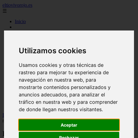
eltiovivorojo.es
☰
Inicio
2015
2016
argentina
Utilizamos cookies
carnes
comidas
espana
Usamos cookies y otras técnicas de
huevos
mariscos
rastreo para mejorar tu experiencia de
otros
navegación en nuestra web, para
postres
mostrarte contenidos personalizados y
producto
reposteria
anuncios adecuados, para analizar el
venezuela
tráfico en nuestra web y para comprender
verduras
de donde llegan nuestros visitantes.
Inicio
>
nutricion
>
Francis Holway, experto en ejercicio y
nutrición: "La fibra va a ser el nuevo nutriente de moda"
Aceptar
Francis Holway, experto en ejercicio y
Rechazar