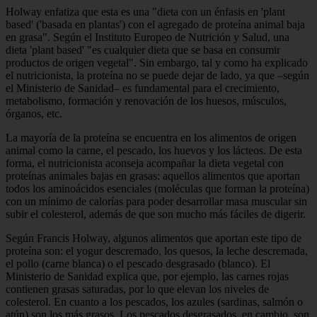
Holway enfatiza que esta es una "dieta con un énfasis en 'plant
based' ('basada en plantas') con el agregado de proteína animal baja
en grasa". Según el Instituto Europeo de Nutrición y Salud, una
dieta 'plant based' "es cualquier dieta que se basa en consumir
productos de origen vegetal". Sin embargo, tal y como ha explicado
el nutricionista, la proteína no se puede dejar de lado, ya que –según
el Ministerio de Sanidad– es fundamental para el crecimiento,
metabolismo, formación y renovación de los huesos, músculos,
órganos, etc.
La mayoría de la proteína se encuentra en los alimentos de origen
animal como la carne, el pescado, los huevos y los lácteos. De esta
forma, el nutricionista aconseja acompañar la dieta vegetal con
proteínas animales bajas en grasas: aquellos alimentos que aportan
todos los aminoácidos esenciales (moléculas que forman la proteína)
con un mínimo de calorías para poder desarrollar masa muscular sin
subir el colesterol, además de que son mucho más fáciles de digerir.
Según Francis Holway, algunos alimentos que aportan este tipo de
proteína son: el yogur descremado, los quesos, la leche descremada,
el pollo (carne blanca) o el pescado desgrasado (blanco). El
Ministerio de Sanidad explica que, por ejemplo, las carnes rojas
contienen grasas saturadas, por lo que elevan los niveles de
colesterol. En cuanto a los pescados, los azules (sardinas, salmón o
atún) son los más grasos. Los pescados desgrasados, en cambio, son