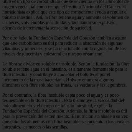
fibra es un tipo de carbohidrato que se encuentra en los alimentos de
origen vegetal, tal como recoge el Instituto Nacional del Cáncer. El
nutricionista explica que este tipo de componente ayuda a regular el
tránsito intestinal. Así, la fibra retiene agua y aumenta el volumen de
las heces, volviéndolas más fluidas y facilitando su expulsión,
además de incrementar la sensación de saciedad.
Por otro lado, la Fundación Española del Corazón también asegura
que este carbohidrato es útil para reducir la absorción de algunas
vitaminas y minerales, y se ha relacionado con la regulación de los
niveles de glucemia y colesterol en nuestro organismo.
La fibra se divide en soluble e insoluble. Según la fundación, la fibra
soluble retiene agua en el intestino, es altamente fermentable para la
flora intestinal y contribuye a aumentar el bolo fecal por el
incremento de la masa bacteriana. Holway enumera algunos
alimentos con fibra soluble: las frutas, las verduras y las legumbres.
Por el contrario, la fibra insoluble capta poco el agua y es poco
fermentable en la flora intestinal. Esta disminuye la viscosidad del
bolo alimenticio y el tiempo de tránsito intestinal, explica la
Fundación Española del Corazón. Además, la fibra insoluble es útil
para la prevención del estreñimiento. El nutricionista añade a su vez
que entre los alimentos con fibra insoluble se encuentran los cereales
integrales, las nueces o las semillas.