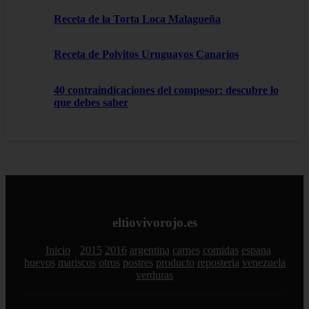
Receta de la Torta Loca Malagueña
Receta de Polvitos Uruguayos Canarios
40 contraindicaciones del composor: descubre lo
que debes saber
eltiovivorojo.es
Inicio
2015
2016
argentina
carnes
comidas
espana
huevos
mariscos
otros
postres
producto
reposteria
venezuela
verduras