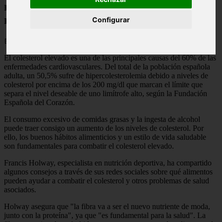
nutrición: "La fibra va a ser el nuevo
nutriente de moda"
Configurar
📅 31/05/2026
El colesterol elevado es una de las principales causas del 60% de las
enfermedades cardiovasculares. Del total de la población española
adulta, un 50,5% sufre de hipercolesterolemia debido a niveles de
colesterol por encima de los 200 mg/dl que marcan el límite que
separa el nivel deseable de uno limítrofe alto, según la Fundación
Española del Corazón.
El consumo excesivo de comidas grasas y la ingesta de alcohol
puede traer consigo un aumento de los niveles de colesterol. Por
ello, los buenos hábitos alimenticios y un estilo de vida saludable
son fundamentales para combatir el colesterol elevado.
Francis Holway, especialista en nutrición deportiva, ha compartido
algunos consejos a través de sus redes sociales sobre qué alimentos
pueden ayudar a combatir el colesterol y otros problemas de salud
asociados.
Holway asegura que "la fibra va a ser el nuevo nutriente de moda,
junto con la proteína", ya que "es fundamental para la salud". La