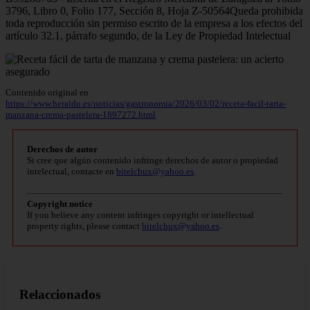
3796, Libro 0, Folio 177, Sección 8, Hoja Z-50564Queda prohibida
toda reproducción sin permiso escrito de la empresa a los efectos del
artículo 32.1, párrafo segundo, de la Ley de Propiedad Intelectual
Contenido original en
https://www.heraldo.es/noticias/gastronomia/2026/03/02/receta-facil-tarta-
manzana-crema-pastelera-1897272.html
Derechos de autor
Si cree que algún contenido infringe derechos de autor o propiedad
intelectual, contacte en
bitelchux@yahoo.es
.
Copyright notice
If you believe any content infringes copyright or intellectual
property rights, please contact
bitelchux@yahoo.es
.
Relaccionados