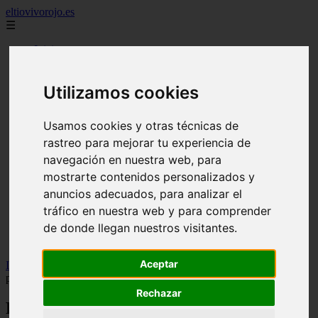
eltiovivorojo.es
☰
Inicio
2015
2016
Utilizamos cookies
argentina
carnes
Usamos cookies y otras técnicas de
comidas
espana
rastreo para mejorar tu experiencia de
huevos
navegación en nuestra web, para
mariscos
mostrarte contenidos personalizados y
otros
postres
anuncios adecuados, para analizar el
producto
tráfico en nuestra web y para comprender
reposteria
de donde llegan nuestros visitantes.
venezuela
verduras
Aceptar
Inicio
>
recetas
>
Receta fácil de tarta de manzana y crema
pastelera: un acierto asegurado
Rechazar
Receta fácil de tarta de manzana y crema