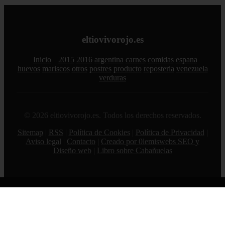
eltiovivorojo.es
Inicio
2015
2016
argentina
carnes
comidas
espana
huevos
mariscos
otros
postres
producto
reposteria
venezuela
verduras
© 2026 eltiovivorojo.es. Todos los derechos reservados.
Sitemap
|
RSS
|
Política de Cookies
|
Política de Privacidad
|
Aviso legal
|
Contacto
|
Creado por 0lemiswebs SEO y
Diseño web
|
Libro sobre Cabañuelas