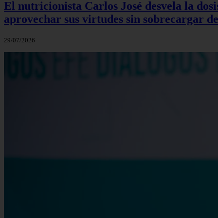
El nutricionista Carlos José desvela la do
aprovechar sus virtudes sin sobrecargar de
29/07/2026