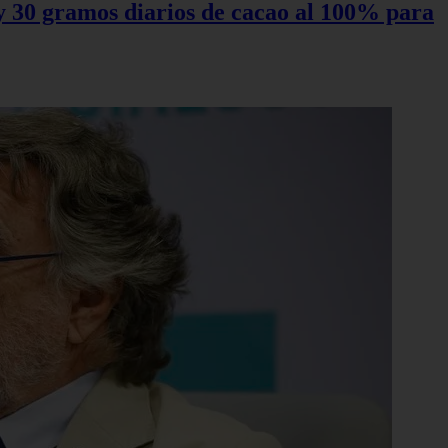
0 y 30 gramos diarios de cacao al 100% para