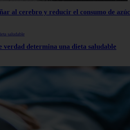
añar al cerebro y reducir el consumo de azú
de verdad determina una dieta saludable