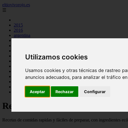
eltiovivorojo.es
☰
2015
2016
argentina
carnes
comidas
espana
Utilizamos cookies
huevos
mariscos
otros
Usamos cookies y otras técnicas de rastreo pa
postres
producto
anuncios adecuados, para analizar el tráfico e
reposteria
venezuela
Aceptar
Rechazar
Configurar
verduras
Recetas faciles y rápidas
Recetas de comidas rapidas y fáciles de preparar, con ingredientes ec