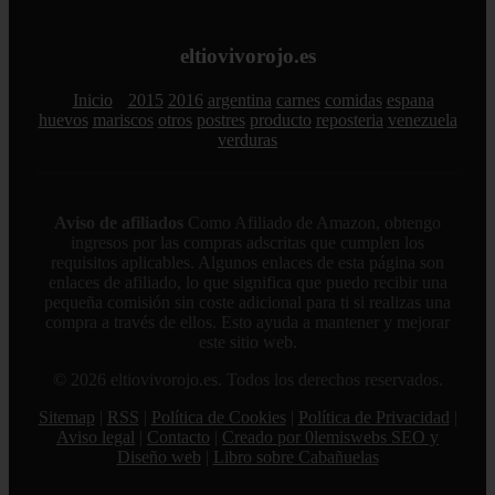
eltiovivorojo.es
Inicio
2015
2016
argentina
carnes
comidas
espana
huevos
mariscos
otros
postres
producto
reposteria
venezuela
verduras
Aviso de afiliados
Como Afiliado de Amazon, obtengo
ingresos por las compras adscritas que cumplen los
requisitos aplicables. Algunos enlaces de esta página son
enlaces de afiliado, lo que significa que puedo recibir una
pequeña comisión sin coste adicional para ti si realizas una
compra a través de ellos. Esto ayuda a mantener y mejorar
este sitio web.
© 2026 eltiovivorojo.es. Todos los derechos reservados.
Sitemap
|
RSS
|
Política de Cookies
|
Política de Privacidad
|
Aviso legal
|
Contacto
|
Creado por 0lemiswebs SEO y
Diseño web
|
Libro sobre Cabañuelas