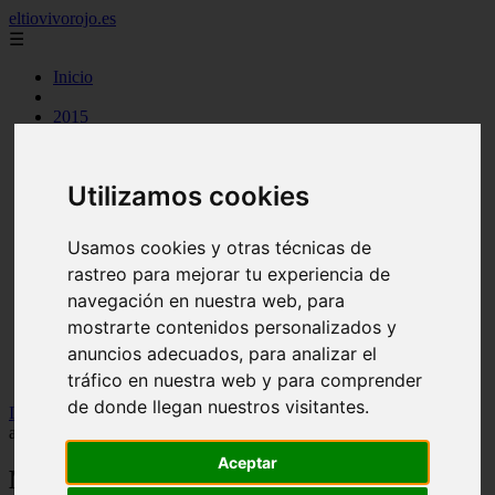
eltiovivorojo.es
☰
Inicio
2015
2016
argentina
carnes
Utilizamos cookies
comidas
espana
huevos
Usamos cookies y otras técnicas de
mariscos
rastreo para mejorar tu experiencia de
otros
postres
navegación en nuestra web, para
producto
mostrarte contenidos personalizados y
reposteria
anuncios adecuados, para analizar el
venezuela
verduras
tráfico en nuestra web y para comprender
de donde llegan nuestros visitantes.
Inicio
>
nutricion
>
Marcos Vázquez desmonta mitos sobre el
alcohol: “Una copa de vino al día no es el problema, el exceso sí”
Aceptar
Marcos Vázquez desmonta mitos sobre el