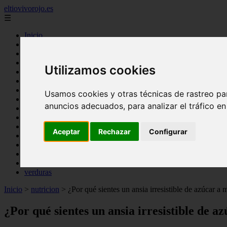
eltiovivorojo.es
☰
Inicio
2015
2016
Utilizamos cookies
argentina
carnes
comidas
Usamos cookies y otras técnicas de rastreo pa
espana
anuncios adecuados, para analizar el tráfico e
huevos
mariscos
otros
Aceptar
Rechazar
Configurar
postres
producto
reposteria
venezuela
verduras
Inicio
>
nutricion
>
¿Por qué sientes un ansia irresistible de azúcar 
¿Por qué sientes un ansia irresistible de