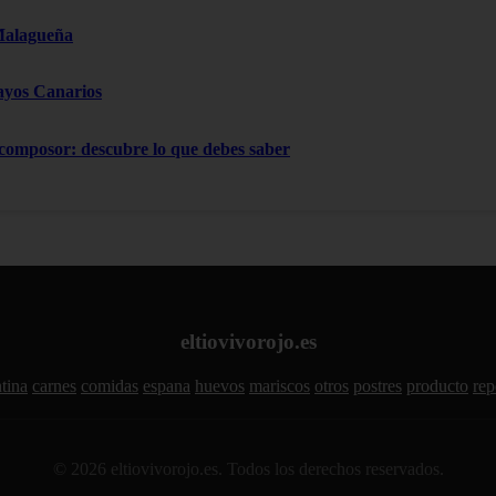
Malagueña
ayos Canarios
 composor: descubre lo que debes saber
eltiovivorojo.es
tina
carnes
comidas
espana
huevos
mariscos
otros
postres
producto
rep
© 2026 eltiovivorojo.es. Todos los derechos reservados.