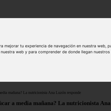
ra mejorar tu experiencia de navegación en nuestra web, p
n nuestra web y para comprender de donde llegan nuestros v
a media mañana? La nutricionista Ana Luzón responde
 azúcar a media mañana? La nutricionista An