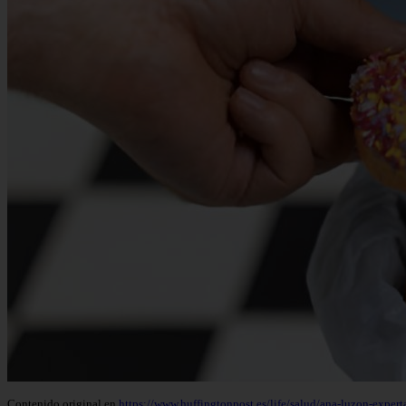
Contenido original en
https://www.huffingtonpost.es/life/salud/ana-luzon-exper