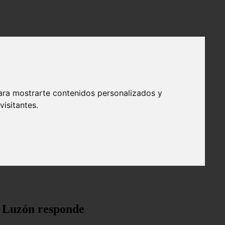
ara mostrarte contenidos personalizados y
isitantes.
a Luzón responde