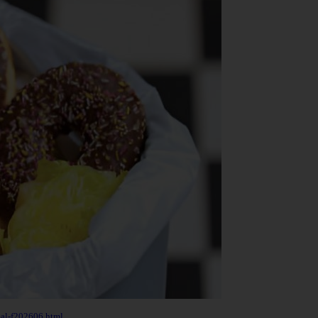
mal-f202606.html