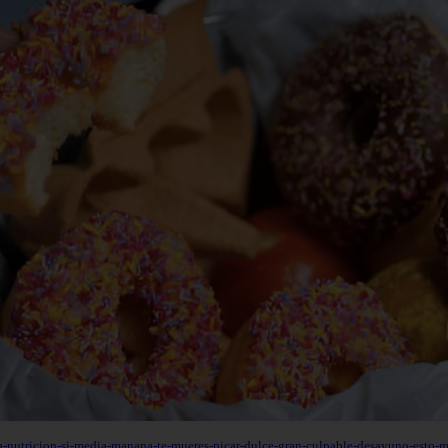
ta-nutricion-si-media-manana-te-mueres-picar-dulce-gran-culpable-desayuno-esto-