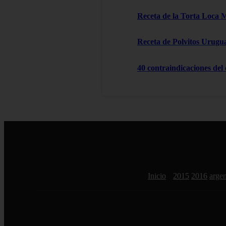
Receta de la Torta Loca 
Receta de Polvitos Urugu
40 contraindicaciones del
Inicio
2015
2016
argen