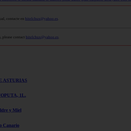
ual, contacte en
bitelchux@yahoo.es
.
s, please contact
bitelchux@yahoo.es
.
E ASTURIAS
OPUTA, 1L.
ldre y Miel
o Canario