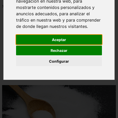
navegación en nuestra web, para
Mostrando 1 - 24 de 1288 artículos
mostrarte contenidos personalizados y
anuncios adecuados, para analizar el
tráfico en nuestra web y para comprender
de donde llegan nuestros visitantes.
Aceptar
Contraindicaciones del espino amarillo: conocelas
❮
❯
ahora
Rechazar
Configurar