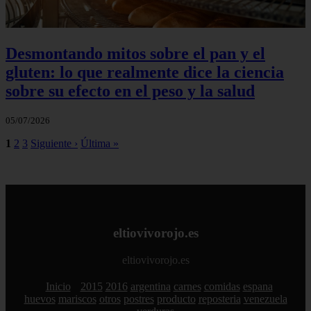
Desmontando mitos sobre el pan y el
gluten: lo que realmente dice la ciencia
sobre su efecto en el peso y la salud
05/07/2026
1
2
3
Siguiente ›
Última »
eltiovivorojo.es
eltiovivorojo.es
Inicio
2015
2016
argentina
carnes
comidas
espana
huevos
mariscos
otros
postres
producto
reposteria
venezuela