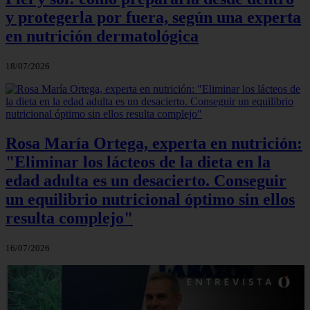
y protegerla por fuera, según una experta
en nutrición dermatológica
18/07/2026
Rosa María Ortega, experta en nutrición:
"Eliminar los lácteos de la dieta en la
edad adulta es un desacierto. Conseguir
un equilibrio nutricional óptimo sin ellos
resulta complejo"
16/07/2026