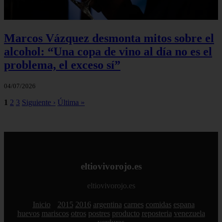
Marcos Vázquez desmonta mitos sobre el
alcohol: “Una copa de vino al día no es el
problema, el exceso sí”
04/07/2026
1
2
3
Siguiente ›
Última »
eltiovivorojo.es
eltiovivorojo.es
Inicio
2015
2016
argentina
carnes
comidas
espana
huevos
mariscos
otros
postres
producto
reposteria
venezuela