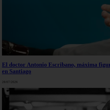
El doctor Antonio Escribano, máxima figur
en Santiago
28/07/2026