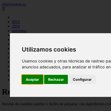
eltiovivorojo.es
☰
2015
2016
argentina
carnes
comidas
espana
Utilizamos cookies
huevos
mariscos
otros
Usamos cookies y otras técnicas de rastreo pa
postres
producto
anuncios adecuados, para analizar el tráfico e
reposteria
venezuela
Aceptar
Rechazar
Configurar
verduras
Recetas faciles y rápidas
Recetas de comidas rapidas y fáciles de preparar, con ingredientes ec