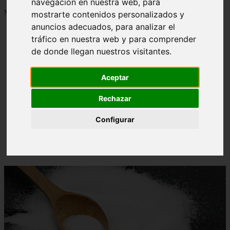
navegación en nuestra web, para
Mostrando 1 - 24 de 1288 artículos
mostrarte contenidos personalizados y
anuncios adecuados, para analizar el
tráfico en nuestra web y para comprender
de donde llegan nuestros visitantes.
Aceptar
Contraindicaciones del espino amarillo: conocelas
❮
❯
ahora
Rechazar
Configurar