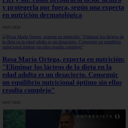
y protegerla por fuera, según una experta
en nutrición dermatológica
18/07/2026
Rosa María Ortega, experta en nutrición:
"Eliminar los lácteos de la dieta en la
edad adulta es un desacierto. Conseguir
un equilibrio nutricional óptimo sin ellos
resulta complejo"
16/07/2026