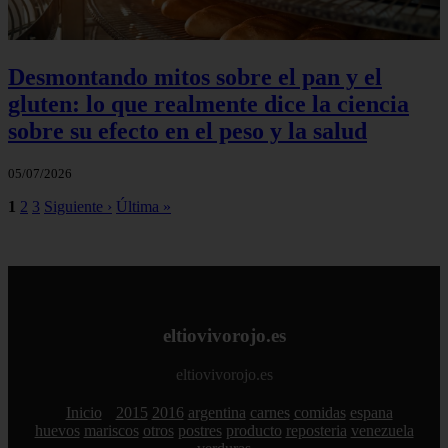
Desmontando mitos sobre el pan y el
gluten: lo que realmente dice la ciencia
sobre su efecto en el peso y la salud
05/07/2026
1
2
3
Siguiente ›
Última »
eltiovivorojo.es
eltiovivorojo.es
Inicio
2015
2016
argentina
carnes
comidas
espana
huevos
mariscos
otros
postres
producto
reposteria
venezuela