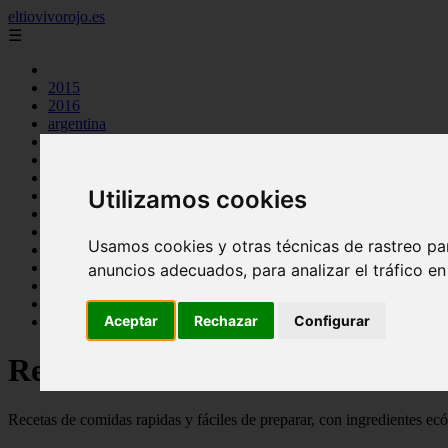
eltiovivorojo.es
☰
2015
2016
argentina
carnes
comidas
espana
Utilizamos cookies
huevos
mariscos
otros
Usamos cookies y otras técnicas de rastreo pa
postres
producto
anuncios adecuados, para analizar el tráfico e
reposteria
venezuela
Aceptar
Rechazar
Configurar
verduras
Recetas faciles y rápidas
Recetas de comidas rapidas y fáciles de preparar, con ingredientes ec