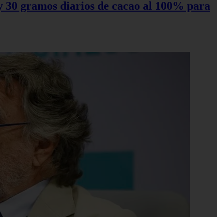
0 y 30 gramos diarios de cacao al 100% para