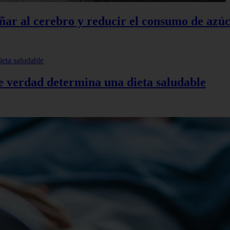
añar al cerebro y reducir el consumo de azú
de verdad determina una dieta saludable