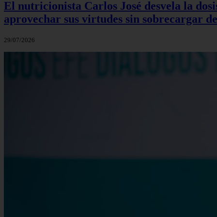
El nutricionista Carlos José desvela la do
aprovechar sus virtudes sin sobrecargar de
29/07/2026