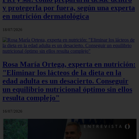
y protegerla por fuera, según una experta
en nutrición dermatológica
18/07/2026
Rosa María Ortega, experta en nutrición:
"Eliminar los lácteos de la dieta en la
edad adulta es un desacierto. Conseguir
un equilibrio nutricional óptimo sin ellos
resulta complejo"
16/07/2026