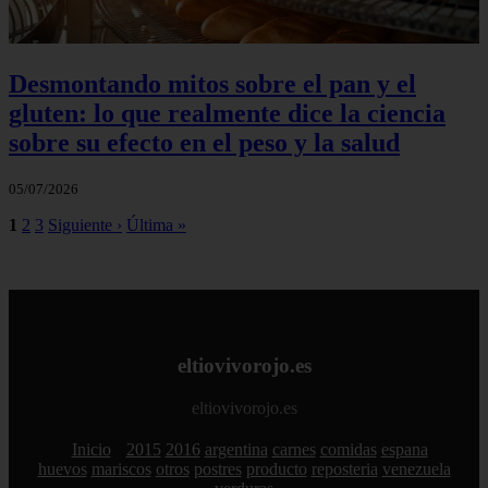
Desmontando mitos sobre el pan y el
gluten: lo que realmente dice la ciencia
sobre su efecto en el peso y la salud
05/07/2026
1
2
3
Siguiente ›
Última »
eltiovivorojo.es
eltiovivorojo.es
Inicio
2015
2016
argentina
carnes
comidas
espana
huevos
mariscos
otros
postres
producto
reposteria
venezuela