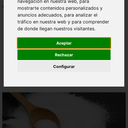
navegación en nuestra web, para
Mostrando 1 - 24 de 1288 artículos
mostrarte contenidos personalizados y
anuncios adecuados, para analizar el
tráfico en nuestra web y para comprender
de donde llegan nuestros visitantes.
Aceptar
Contraindicaciones del espino amarillo: conocelas
❮
❯
ahora
Rechazar
Configurar