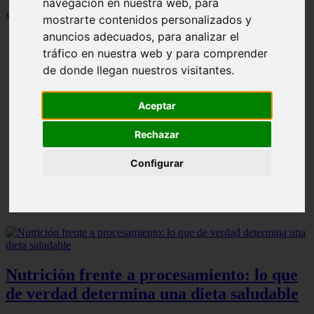
navegación en nuestra web, para
Mostrando 1 - 24 de 1287 artículos
mostrarte contenidos personalizados y
anuncios adecuados, para analizar el
tráfico en nuestra web y para comprender
de donde llegan nuestros visitantes.
Aceptar
Contraindicaciones del espino amarillo: conocelas
❮
❯
ahora
Rechazar
Configurar
Nutrición frente a procesamiento: lo que
de verdad determina una dieta saludable