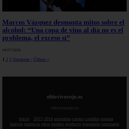
Marcos Vázquez desmonta mitos sobre el
alcohol: “Una copa de vino al día no es el
problema, el exceso sí”
04/07/2026
1
2
3
Siguiente ›
Última »
eltiovivorojo.es
eltiovivorojo.es
Inicio
2015
2016
argentina
carnes
comidas
espana
huevos
mariscos
otros
postres
producto
reposteria
venezuela