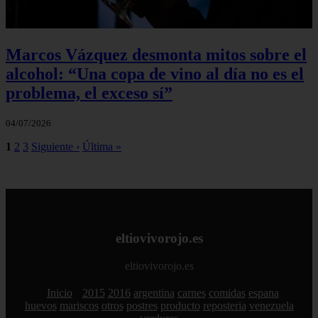
Marcos Vázquez desmonta mitos sobre el
alcohol: “Una copa de vino al día no es el
problema, el exceso sí”
04/07/2026
1
2
3
Siguiente ›
Última »
eltiovivorojo.es
eltiovivorojo.es
Inicio
2015
2016
argentina
carnes
comidas
espana
huevos
mariscos
otros
postres
producto
reposteria
venezuela