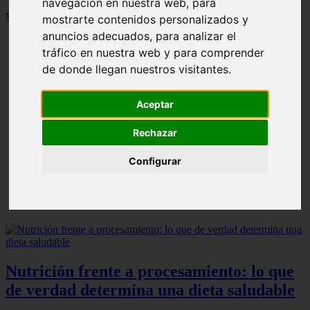
navegación en nuestra web, para
Mostrando 1 - 24 de 1287 artículos
mostrarte contenidos personalizados y
anuncios adecuados, para analizar el
tráfico en nuestra web y para comprender
de donde llegan nuestros visitantes.
Aceptar
Contraindicaciones del espino amarillo: conocelas
❮
❯
ahora
Rechazar
Configurar
Nutrición frente a procesamiento: lo que
de verdad determina una dieta saludable