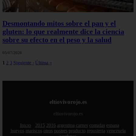
Desmontando mitos sobre el pan y el
gluten: lo que realmente dice la ciencia
sobre su efecto en el peso y la salud
05/07/2026
1
2
3
Siguiente ›
Última »
eltiovivorojo.es
eltiovivorojo.es
Inicio
2015
2016
argentina
carnes
comidas
espana
huevos
mariscos
otros
postres
producto
reposteria
venezuela