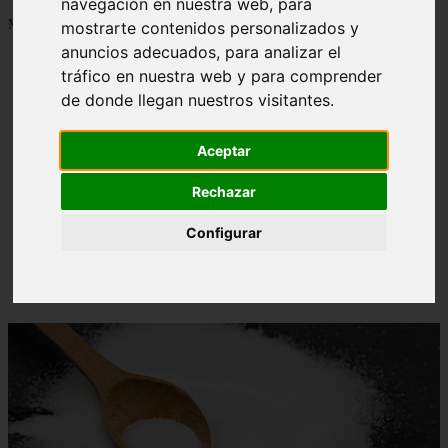
navegación en nuestra web, para
Mostrando 1 - 24 de 1288 artículos
mostrarte contenidos personalizados y
anuncios adecuados, para analizar el
tráfico en nuestra web y para comprender
de donde llegan nuestros visitantes.
Aceptar
Contraindicaciones del espino amarillo: conocelas
❮
❯
ahora
Rechazar
Configurar