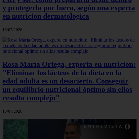
y protegerla por fuera, según una experta
en nutrición dermatológica
18/07/2026
Rosa María Ortega, experta en nutrición:
"Eliminar los lácteos de la dieta en la
edad adulta es un desacierto. Conseguir
un equilibrio nutricional óptimo sin ellos
resulta complejo"
16/07/2026