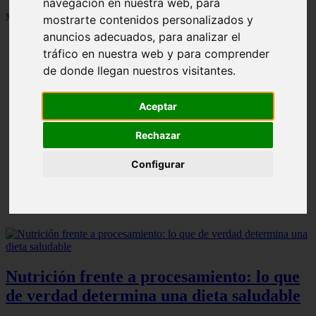
navegación en nuestra web, para
Mostrando 1 - 24 de 1287 artículos
mostrarte contenidos personalizados y
anuncios adecuados, para analizar el
tráfico en nuestra web y para comprender
de donde llegan nuestros visitantes.
Aceptar
Contraindicaciones del espino amarillo: conocelas
❮
❯
ahora
Rechazar
Configurar
Nutrición frente a procesamiento: lo que
de verdad determina una dieta saludable