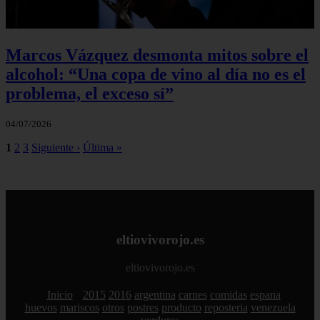
Marcos Vázquez desmonta mitos sobre el
alcohol: “Una copa de vino al día no es el
problema, el exceso sí”
04/07/2026
1
2
3
Siguiente ›
Última »
eltiovivorojo.es
eltiovivorojo.es
Inicio
2015
2016
argentina
carnes
comidas
espana
huevos
mariscos
otros
postres
producto
reposteria
venezuela