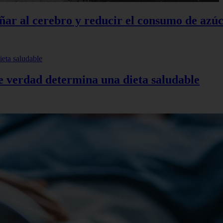
añar al cerebro y reducir el consumo de azú
de verdad determina una dieta saludable