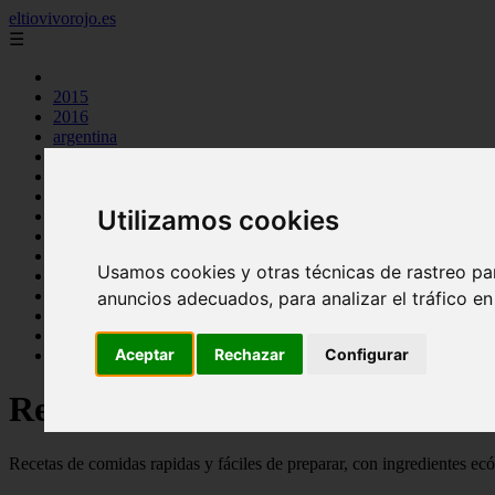
eltiovivorojo.es
☰
2015
2016
argentina
carnes
comidas
espana
Utilizamos cookies
huevos
mariscos
otros
Usamos cookies y otras técnicas de rastreo pa
postres
producto
anuncios adecuados, para analizar el tráfico e
reposteria
venezuela
Aceptar
Rechazar
Configurar
verduras
Recetas faciles y rápidas
Recetas de comidas rapidas y fáciles de preparar, con ingredientes ec