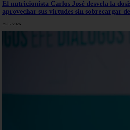
El nutricionista Carlos José desvela la do
aprovechar sus virtudes sin sobrecargar de
29/07/2026