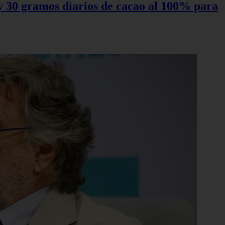
0 y 30 gramos diarios de cacao al 100% para