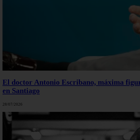
El doctor Antonio Escribano, máxima figur
en Santiago
28/07/2026