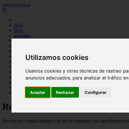
eltiovivorojo.es
☰
2015
2016
argentina
carnes
comidas
espana
Utilizamos cookies
huevos
mariscos
otros
Usamos cookies y otras técnicas de rastreo pa
postres
producto
anuncios adecuados, para analizar el tráfico e
reposteria
venezuela
Aceptar
Rechazar
Configurar
verduras
Recetas faciles y rápidas
Recetas de comidas rapidas y fáciles de preparar, con ingredientes ec