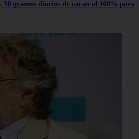
0 y 30 gramos diarios de cacao al 100% para