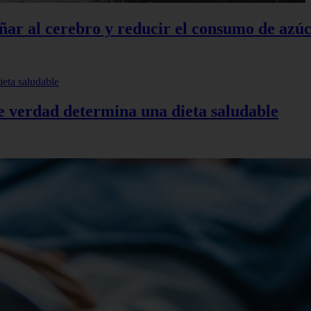
añar al cerebro y reducir el consumo de azú
de verdad determina una dieta saludable