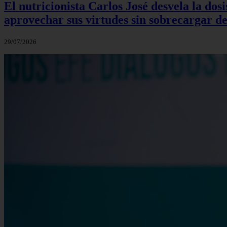
El nutricionista Carlos José desvela la do
aprovechar sus virtudes sin sobrecargar de
29/07/2026