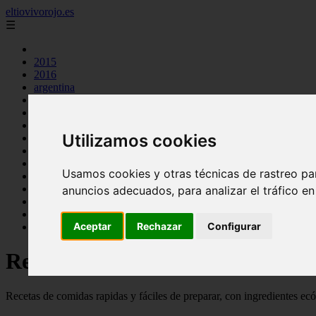
eltiovivorojo.es
☰
2015
2016
argentina
carnes
comidas
espana
Utilizamos cookies
huevos
mariscos
otros
Usamos cookies y otras técnicas de rastreo pa
postres
producto
anuncios adecuados, para analizar el tráfico e
reposteria
venezuela
Aceptar
Rechazar
Configurar
verduras
Recetas faciles y rápidas
Recetas de comidas rapidas y fáciles de preparar, con ingredientes ec