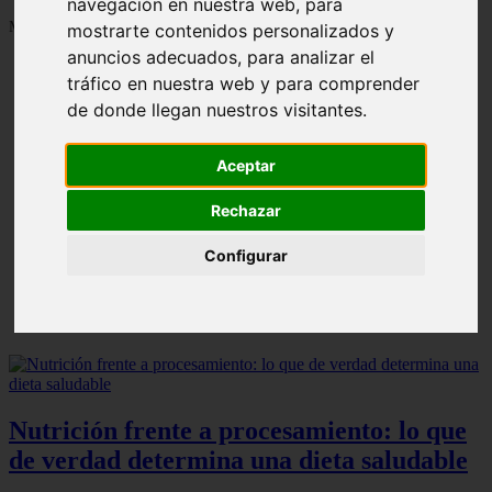
navegación en nuestra web, para
Mostrando 1 - 24 de 1287 artículos
mostrarte contenidos personalizados y
anuncios adecuados, para analizar el
tráfico en nuestra web y para comprender
de donde llegan nuestros visitantes.
Aceptar
Contraindicaciones del espino amarillo: conocelas
❮
❯
ahora
Rechazar
Configurar
Nutrición frente a procesamiento: lo que
de verdad determina una dieta saludable