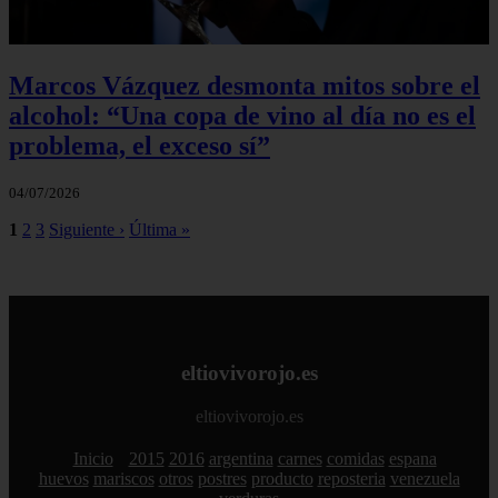
Marcos Vázquez desmonta mitos sobre el
alcohol: “Una copa de vino al día no es el
problema, el exceso sí”
04/07/2026
1
2
3
Siguiente ›
Última »
eltiovivorojo.es
eltiovivorojo.es
Inicio
2015
2016
argentina
carnes
comidas
espana
huevos
mariscos
otros
postres
producto
reposteria
venezuela