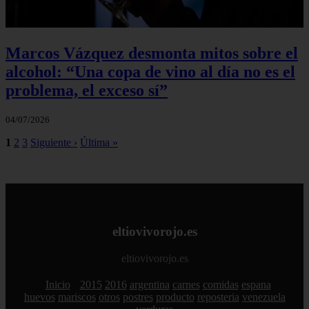
Marcos Vázquez desmonta mitos sobre el
alcohol: “Una copa de vino al día no es el
problema, el exceso sí”
04/07/2026
1
2
3
Siguiente ›
Última »
eltiovivorojo.es
eltiovivorojo.es
Inicio
2015
2016
argentina
carnes
comidas
espana
huevos
mariscos
otros
postres
producto
reposteria
venezuela