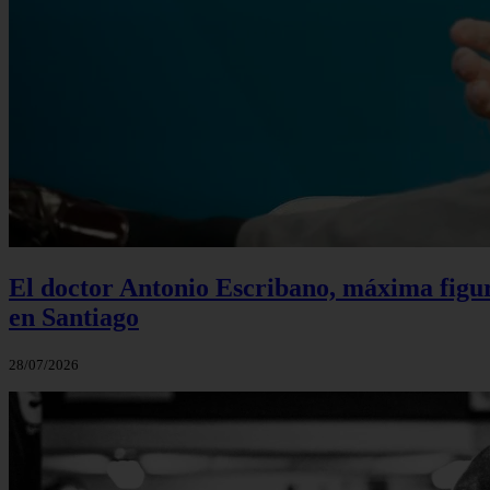
El doctor Antonio Escribano, máxima figur
en Santiago
28/07/2026