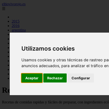
eltiovivorojo.es
☰
2015
2016
argentina
carnes
comidas
espana
Utilizamos cookies
huevos
mariscos
otros
Usamos cookies y otras técnicas de rastreo pa
postres
producto
anuncios adecuados, para analizar el tráfico e
reposteria
venezuela
Aceptar
Rechazar
Configurar
verduras
Recetas faciles y rápidas
Recetas de comidas rapidas y fáciles de preparar, con ingredientes ec