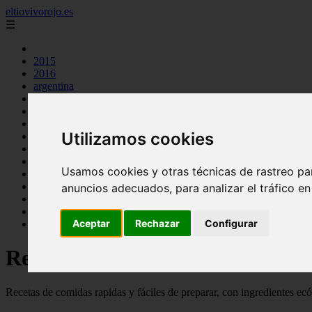
eltiovivorojo.es
☰
2015
2016
argentina
carnes
comidas
espana
Utilizamos cookies
huevos
mariscos
otros
Usamos cookies y otras técnicas de rastreo pa
postres
producto
anuncios adecuados, para analizar el tráfico e
reposteria
venezuela
Aceptar
Rechazar
Configurar
verduras
Recetas faciles y rápidas
Recetas de comidas rapidas y fáciles de preparar, con ingredientes ec