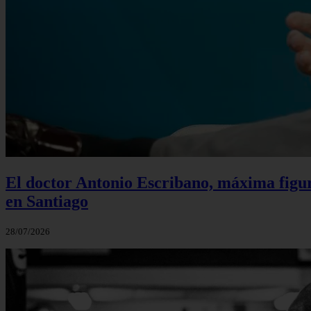
El doctor Antonio Escribano, máxima figur
en Santiago
28/07/2026