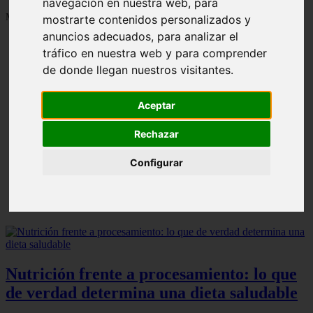
navegación en nuestra web, para
Mostrando 1 - 24 de 1287 artículos
mostrarte contenidos personalizados y
anuncios adecuados, para analizar el
tráfico en nuestra web y para comprender
de donde llegan nuestros visitantes.
Aceptar
Contraindicaciones del espino amarillo: conocelas
❮
❯
ahora
Rechazar
Configurar
Nutrición frente a procesamiento: lo que
de verdad determina una dieta saludable