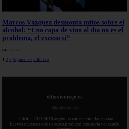
Marcos Vázquez desmonta mitos sobre el
alcohol: “Una copa de vino al día no es el
problema, el exceso sí”
04/07/2026
1
2
3
Siguiente ›
Última »
eltiovivorojo.es
eltiovivorojo.es
Inicio
2015
2016
argentina
carnes
comidas
espana
huevos
mariscos
otros
postres
producto
reposteria
venezuela