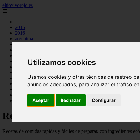
eltiovivorojo.es
☰
2015
2016
argentina
carnes
comidas
espana
Utilizamos cookies
huevos
mariscos
otros
Usamos cookies y otras técnicas de rastreo pa
postres
producto
anuncios adecuados, para analizar el tráfico e
reposteria
venezuela
Aceptar
Rechazar
Configurar
verduras
Recetas faciles y rápidas
Recetas de comidas rapidas y fáciles de preparar, con ingredientes ec