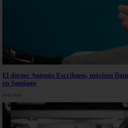
El doctor Antonio Escribano, máxima figur
en Santiago
28/07/2026