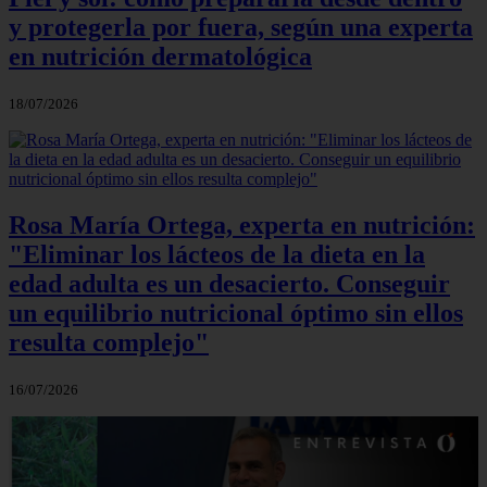
y protegerla por fuera, según una experta
en nutrición dermatológica
18/07/2026
Rosa María Ortega, experta en nutrición:
"Eliminar los lácteos de la dieta en la
edad adulta es un desacierto. Conseguir
un equilibrio nutricional óptimo sin ellos
resulta complejo"
16/07/2026