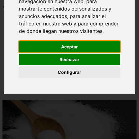
navegación en nuestra web, para
Mostrando 1 - 24 de 1288 artículos
mostrarte contenidos personalizados y
anuncios adecuados, para analizar el
tráfico en nuestra web y para comprender
de donde llegan nuestros visitantes.
Aceptar
Contraindicaciones del espino amarillo: conocelas
❮
❯
ahora
Rechazar
Configurar