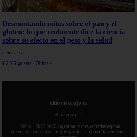
Desmontando mitos sobre el pan y el
gluten: lo que realmente dice la ciencia
sobre su efecto en el peso y la salud
05/07/2026
1
2
3
Siguiente ›
Última »
eltiovivorojo.es
eltiovivorojo.es
Inicio
2015
2016
argentina
carnes
comidas
espana
huevos
mariscos
otros
postres
producto
reposteria
venezuela