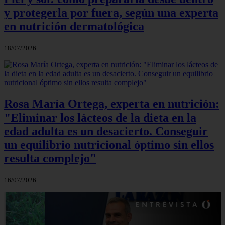
y protegerla por fuera, según una experta
en nutrición dermatológica
18/07/2026
Rosa María Ortega, experta en nutrición:
"Eliminar los lácteos de la dieta en la
edad adulta es un desacierto. Conseguir
un equilibrio nutricional óptimo sin ellos
resulta complejo"
16/07/2026