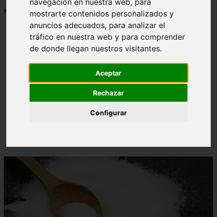
navegación en nuestra web, para
Mostrando 1 - 24 de 1288 artículos
mostrarte contenidos personalizados y
anuncios adecuados, para analizar el
tráfico en nuestra web y para comprender
de donde llegan nuestros visitantes.
Aceptar
Contraindicaciones del espino amarillo: conocelas
❮
❯
ahora
Rechazar
Configurar