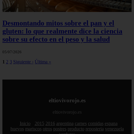
Desmontando mitos sobre el pan y el
gluten: lo que realmente dice la ciencia
sobre su efecto en el peso y la salud
05/07/2026
1
2
3
Siguiente ›
Última »
eltiovivorojo.es
eltiovivorojo.es
Inicio
2015
2016
argentina
carnes
comidas
espana
huevos
mariscos
otros
postres
producto
reposteria
venezuela