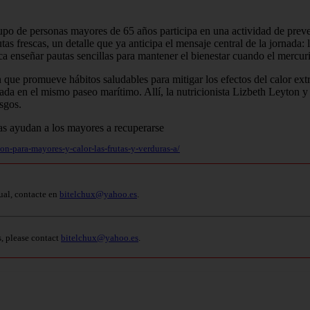
po de personas mayores de 65 años participa en una actividad de preve
as frescas, un detalle que ya anticipa el mensaje central de la jornada: 
sca enseñar pautas sencillas para mantener el bienestar cuando el mercur
 que promueve hábitos saludables para mitigar los efectos del calor ext
tuada en el mismo paseo marítimo. Allí, la nutricionista Lizbeth Leyton
esgos.
n-para-mayores-y-calor-las-frutas-y-verduras-a/
ual, contacte en
bitelchux@yahoo.es
.
s, please contact
bitelchux@yahoo.es
.