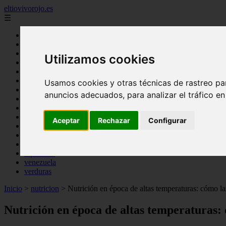
eltiovivorojo.es
☰
Inicio
2015
Utilizamos cookies
2016
argentina
carnes
Usamos cookies y otras técnicas de rastreo pa
comidas
anuncios adecuados, para analizar el tráfico e
espana
huevos
mariscos
Aceptar
Rechazar
Configurar
otros
postres
producto
reposteria
venezuela
verduras
Inicio
>
nutricion
>
Nutrición en época de altas temperaturas: cómo las
Nutrición en época de altas temperaturas: 