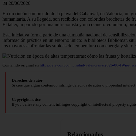
📅 20/06/2026
En un rincón sombreado de la playa del Cabanyal, en Valencia, un gru
humanitaria. A su llegada, son recibidos con coloridas brochetas de frut
El taller, impartido por una nutricionista y un cocinero voluntario, bu
Esta iniciativa forma parte de una campaña nacional de sensibilización
información práctica en un entorno único: la biblioteca Bibliomar, si
los mayores a afrontar las subidas de temperatura con energía y sin ri
Contenido original en
https://efe.com/comunidad-valenciana/2026-06-19/nutricio
Derechos de autor
Si cree que algún contenido infringe derechos de autor o propiedad intelect
Copyright notice
If you believe any content infringes copyright or intellectual property right
Relaccionados