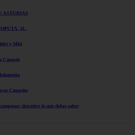
E ASTURIAS
OPUTA, 1L.
ldre y Miel
o Canario
Malagueña
ayos Canarios
 composor: descubre lo que debes saber