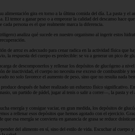
u alimentación gira en torno a la última comida del día. La pasta y el 
cena. El temor a ganar peso o a empeorar la calidad del descanso hace q
de cada persona es el que realmente marca la diferencia.
iligero) analiza qué sucede en nuestro organismo al ingerir estos hidra
 recuperación.
ción de arroz es adecuado para cenar radica en la actividad física que h
io, la respuesta del cuerpo es predecible: se va a generar un pico de gl
encarga de descomponerlos y rellenar los depósitos de glucógeno a nivel
ación de inactividad, el cuerpo no necesita ese exceso de combustible y
ado no solo favorece el aumento de peso, sino que no resulta nada ben
produce después de haber realizado un esfuerzo físico significativo. En 
sio, un partido de pádel, jugar al tenis o salir a correr—, la pasta y e
ucha energía y consigue vaciar, en gran medida, los depósitos de glucóg
emos a rellenar esos depósitos que hemos agotado con el ejercicio. Graci
de que esa energía se convierta en ganancia de grasa se reduce drástica
pender del alimento en sí, sino del estilo de vida. Escuchar al cuerpo y a
 la salud.