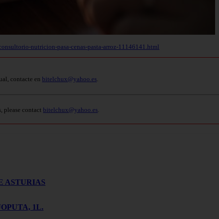
onsultorio-nutricion-pasa-cenas-pasta-arroz-11146141.html
ual, contacte en
bitelchux@yahoo.es
.
s, please contact
bitelchux@yahoo.es
.
E ASTURIAS
OPUTA, 1L.