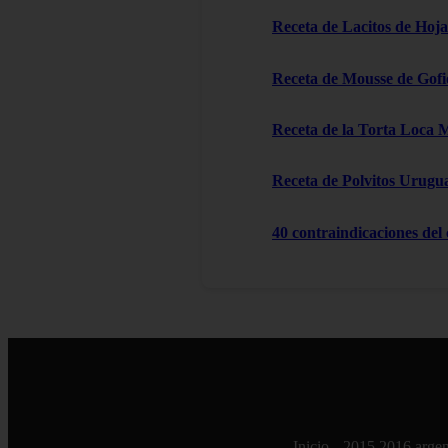
Receta de Lacitos de Hoja
Receta de Mousse de Gofi
Receta de la Torta Loca 
Receta de Polvitos Urugu
40 contraindicaciones del
Inicio
2015
2016
argen