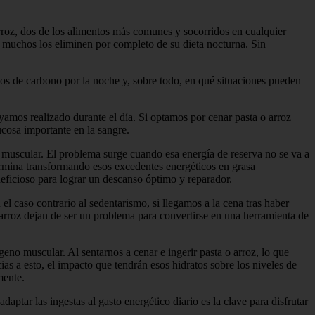
arroz, dos de los alimentos más comunes y socorridos en cualquier
ue muchos los eliminen por completo de su dieta nocturna. Sin
tos de carbono por la noche y, sobre todo, en qué situaciones pueden
ayamos realizado durante el día. Si optamos por cenar pasta o arroz
ucosa importante en la sangre.
 muscular. El problema surge cuando esa energía de reserva no se va a
 termina transformando esos excedentes energéticos en grasa
eficioso para lograr un descanso óptimo y reparador.
el caso contrario al sedentarismo, si llegamos a la cena tras haber
l arroz dejan de ser un problema para convertirse en una herramienta de
eno muscular. Al sentarnos a cenar e ingerir pasta o arroz, lo que
as a esto, el impacto que tendrán esos hidratos sobre los niveles de
mente.
daptar las ingestas al gasto energético diario es la clave para disfrutar