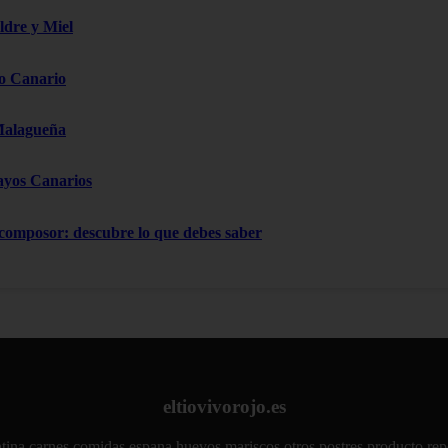
ldre y Miel
o Canario
Malagueña
ayos Canarios
 composor: descubre lo que debes saber
eltiovivorojo.es
tina
carnes
comidas
espana
huevos
mariscos
otros
postres
producto
rep