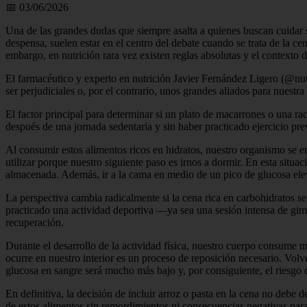
📅 03/06/2026
Una de las grandes dudas que siempre asalta a quienes buscan cuidar s
despensa, suelen estar en el centro del debate cuando se trata de la 
embargo, en nutrición rara vez existen reglas absolutas y el contexto 
El farmacéutico y experto en nutrición Javier Fernández Ligero (@nutr
ser perjudiciales o, por el contrario, unos grandes aliados para nuestra
El factor principal para determinar si un plato de macarrones o una ra
después de una jornada sedentaria y sin haber practicado ejercicio prev
Al consumir estos alimentos ricos en hidratos, nuestro organismo se 
utilizar porque nuestro siguiente paso es irnos a dormir. En esta situ
almacenada. Además, ir a la cama en medio de un pico de glucosa elev
La perspectiva cambia radicalmente si la cena rica en carbohidratos se 
practicado una actividad deportiva —ya sea una sesión intensa de gimna
recuperación.
Durante el desarrollo de la actividad física, nuestro cuerpo consume m
ocurre en nuestro interior es un proceso de reposición necesario. Volv
glucosa en sangre será mucho más bajo y, por consiguiente, el riesgo 
En definitiva, la decisión de incluir arroz o pasta en la cena no debe de
de estos alimentos sin remordimientos ni consecuencias negativas para