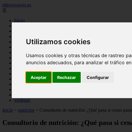
eltiovivorojo.es
☰
Inicio
2015
2016
Utilizamos cookies
argentina
carnes
comidas
Usamos cookies y otras técnicas de rastreo pa
espana
anuncios adecuados, para analizar el tráfico e
huevos
mariscos
otros
Aceptar
Rechazar
Configurar
postres
producto
reposteria
venezuela
verduras
Inicio
>
nutricion
>
Consultorio de nutrición: ¿Qué pasa si cenas pasta
Consultorio de nutrición: ¿Qué pasa si cen