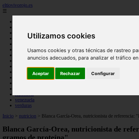
eltiovivorojo.es
☰
Inicio
2015
Utilizamos cookies
2016
argentina
carnes
Usamos cookies y otras técnicas de rastreo pa
comidas
anuncios adecuados, para analizar el tráfico e
espana
huevos
mariscos
Aceptar
Rechazar
Configurar
otros
postres
producto
reposteria
venezuela
verduras
Inicio
>
nutricion
>
Blanca García-Orea, nutricionista de referencia: "
Blanca García-Orea, nutricionista de refer
gramos de proteína"