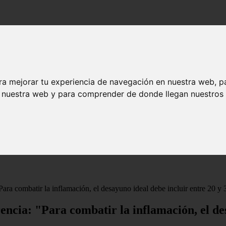
ra mejorar tu experiencia de navegación en nuestra web, p
n nuestra web y para comprender de donde llegan nuestros v
Para combatir la inflamación, el desayuno ideal debe incluir entre 20 y
encia: "Para combatir la inflamación, el des