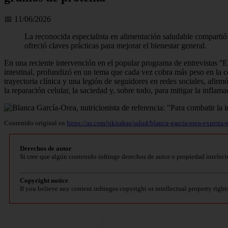
📅 11/06/2026
La reconocida especialista en alimentación saludable compartió 
ofreció claves prácticas para mejorar el bienestar general.
En una reciente intervención en el popular programa de entrevistas ''E
intestinal, profundizó en un tema que cada vez cobra más peso en la c
trayectoria clínica y una legión de seguidores en redes sociales, afirm
la reparación celular, la saciedad y, sobre todo, para mitigar la inflam
Contenido original en
https://as.com/tikitakas/salud/blanca-garcia-orea-expert
Derechos de autor
Si cree que algún contenido infringe derechos de autor o propiedad intelect
Copyright notice
If you believe any content infringes copyright or intellectual property right