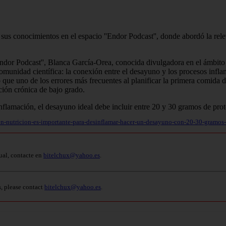
sus conocimientos en el espacio ''Endor Podcast'', donde abordó la rele
ndor Podcast'', Blanca García-Orea, conocida divulgadora en el ámbito d
omunidad científica: la conexión entre el desayuno y los procesos infl
ó que uno de los errores más frecuentes al planificar la primera comida d
ación crónica de bajo grado.
a-en-nutricion-es-importante-para-desinflamar-hacer-un-desayuno-con-20-30-gramos
ual, contacte en
bitelchux@yahoo.es
.
s, please contact
bitelchux@yahoo.es
.