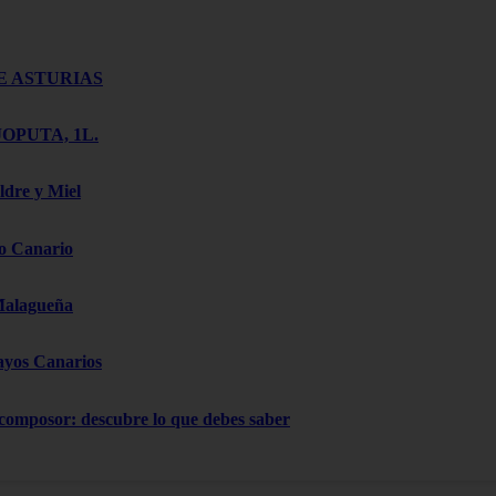
E ASTURIAS
OPUTA, 1L.
ldre y Miel
o Canario
Malagueña
ayos Canarios
 composor: descubre lo que debes saber