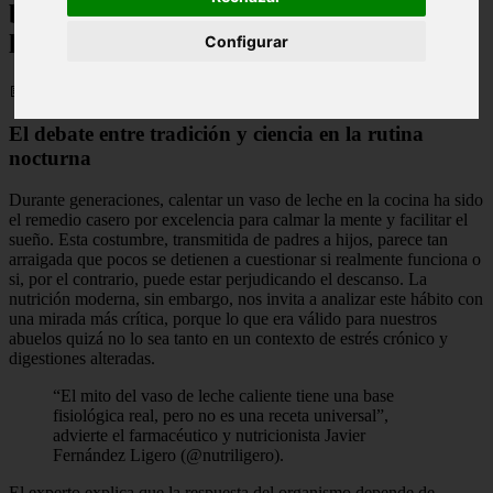
beber un vaso de leche justo antes de ir a
la cama?
Configurar
📅 13/06/2026
El debate entre tradición y ciencia en la rutina
nocturna
Durante generaciones, calentar un vaso de leche en la cocina ha sido
el remedio casero por excelencia para calmar la mente y facilitar el
sueño. Esta costumbre, transmitida de padres a hijos, parece tan
arraigada que pocos se detienen a cuestionar si realmente funciona o
si, por el contrario, puede estar perjudicando el descanso. La
nutrición moderna, sin embargo, nos invita a analizar este hábito con
una mirada más crítica, porque lo que era válido para nuestros
abuelos quizá no lo sea tanto en un contexto de estrés crónico y
digestiones alteradas.
“El mito del vaso de leche caliente tiene una base
fisiológica real, pero no es una receta universal”,
advierte el farmacéutico y nutricionista Javier
Fernández Ligero (@nutriligero).
El experto explica que la respuesta del organismo depende de