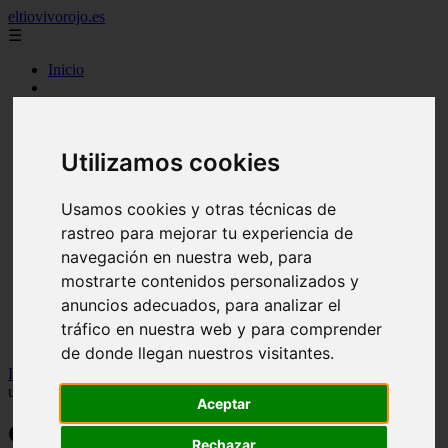
eltiovivorojo.es
☰
Inicio
2015
2016
argentina
Utilizamos cookies
carnes
comidas
espana
Usamos cookies y otras técnicas de
huevos
rastreo para mejorar tu experiencia de
mariscos
otros
navegación en nuestra web, para
postres
mostrarte contenidos personalizados y
producto
anuncios adecuados, para analizar el
reposteria
venezuela
tráfico en nuestra web y para comprender
verduras
de donde llegan nuestros visitantes.
Inicio
>
nutricion
>
Consultorio de nutrición: ¿Es beneficioso beber
un vaso de leche justo antes de ir a la cama?
Aceptar
Consultorio de nutrición: ¿Es beneficioso
Rechazar