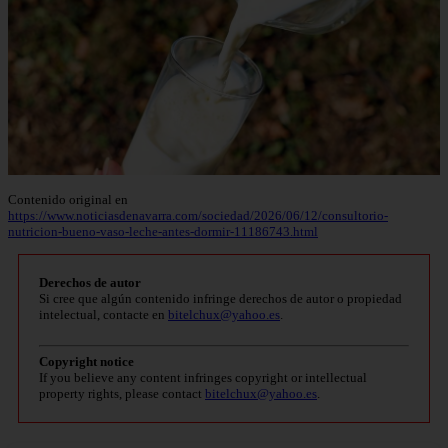
Contenido original en
https://www.noticiasdenavarra.com/sociedad/2026/06/12/consultorio-
nutricion-bueno-vaso-leche-antes-dormir-11186743.html
Derechos de autor
Si cree que algún contenido infringe derechos de autor o propiedad
intelectual, contacte en
bitelchux@yahoo.es
.
Copyright notice
If you believe any content infringes copyright or intellectual
property rights, please contact
bitelchux@yahoo.es
.