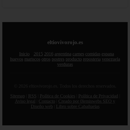
eltiovivorojo.es
Inicio
2015
2016
argentina
carnes
comidas
espana
huevos
mariscos
otros
postres
producto
reposteria
venezuela
verduras
© 2026 eltiovivorojo.es. Todos los derechos reservados.
Sitemap
|
RSS
|
Política de Cookies
|
Política de Privacidad
|
Aviso legal
|
Contacto
|
Creado por 0lemiswebs SEO y
Diseño web
|
Libro sobre Cabañuelas