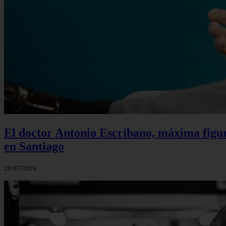
El doctor Antonio Escribano, máxima figur
en Santiago
28/07/2026