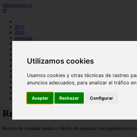
eltiovivorojo.es
☰
2015
2016
argentina
carnes
comidas
espana
Utilizamos cookies
huevos
mariscos
otros
Usamos cookies y otras técnicas de rastreo pa
postres
producto
anuncios adecuados, para analizar el tráfico e
reposteria
venezuela
Aceptar
Rechazar
Configurar
verduras
Recetas faciles y rápidas
Recetas de comidas rapidas y fáciles de preparar, con ingredientes ec