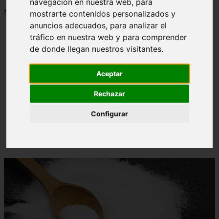
navegación en nuestra web, para
Mostrando 1 - 24 de 1288 artículos
mostrarte contenidos personalizados y
anuncios adecuados, para analizar el
tráfico en nuestra web y para comprender
de donde llegan nuestros visitantes.
Aceptar
Contraindicaciones del espino amarillo: conocelas
❮
❯
ahora
Rechazar
Configurar