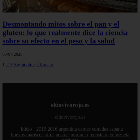
Desmontando mitos sobre el pan y el
gluten: lo que realmente dice la ciencia
sobre su efecto en el peso y la salud
05/07/2026
1
2
3
Siguiente ›
Última »
eltiovivorojo.es
eltiovivorojo.es
Inicio
2015
2016
argentina
carnes
comidas
espana
huevos
mariscos
otros
postres
producto
reposteria
venezuela