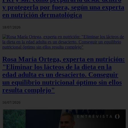
y protegerla por fuera, según una experta
en nutrición dermatológica
18/07/2026
Rosa María Ortega, experta en nutrición:
"Eliminar los lácteos de la dieta en la
edad adulta es un desacierto. Conseguir
un equilibrio nutricional óptimo sin ellos
resulta complejo"
16/07/2026