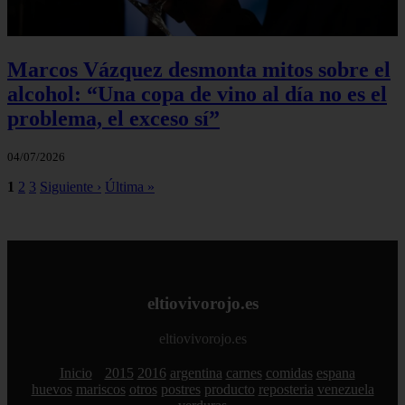
Marcos Vázquez desmonta mitos sobre el
alcohol: “Una copa de vino al día no es el
problema, el exceso sí”
04/07/2026
1
2
3
Siguiente ›
Última »
eltiovivorojo.es
eltiovivorojo.es
Inicio
2015
2016
argentina
carnes
comidas
espana
huevos
mariscos
otros
postres
producto
reposteria
venezuela