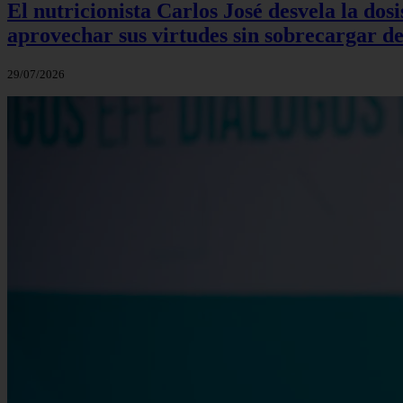
El nutricionista Carlos José desvela la do
aprovechar sus virtudes sin sobrecargar de
29/07/2026