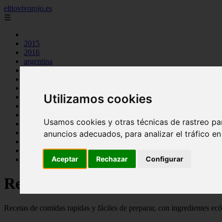
eltiovivorojo.es
☰
2015
2016
argentina
carnes
comidas
espana
Utilizamos cookies
huevos
mariscos
otros
Usamos cookies y otras técnicas de rastreo pa
postres
producto
anuncios adecuados, para analizar el tráfico e
reposteria
venezuela
Aceptar
Rechazar
Configurar
verduras
Recetas faciles y rápidas
Recetas de comidas rapidas y fáciles de preparar, con ingredientes ec