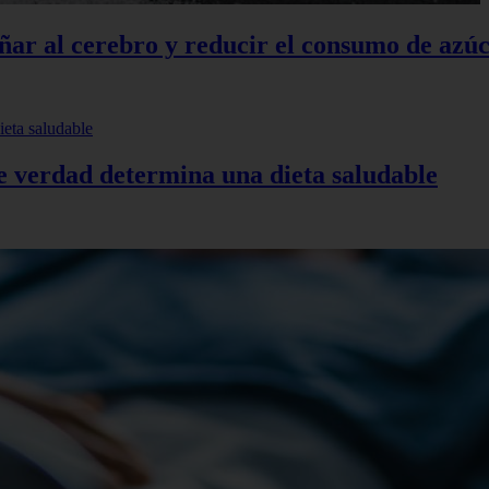
añar al cerebro y reducir el consumo de azú
de verdad determina una dieta saludable