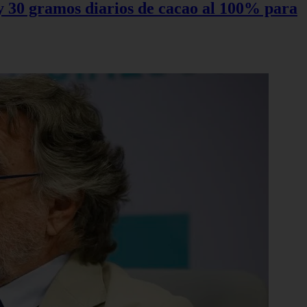
0 y 30 gramos diarios de cacao al 100% para